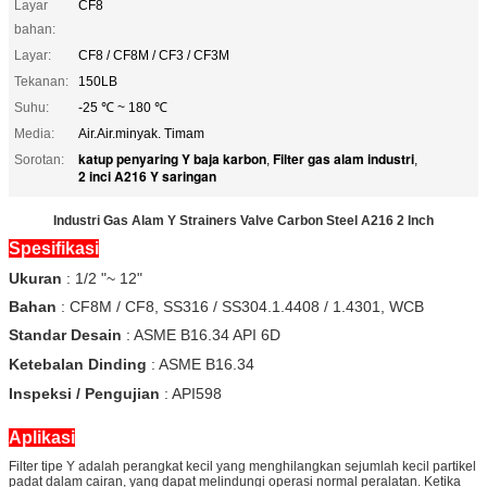
Layar
CF8
bahan:
Layar:
CF8 / CF8M / CF3 / CF3M
Tekanan:
150LB
Suhu:
-25 ℃ ~ 180 ℃
Media:
Air.Air.minyak. Timam
katup penyaring Y baja karbon
Filter gas alam industri
Sorotan:
,
,
2 inci A216 Y saringan
Industri Gas Alam Y Strainers Valve Carbon Steel A216 2 Inch
Spesifikasi
Ukuran
: 1/2 "~ 12"
Bahan
: CF8M / CF8, SS316 / SS304.1.4408 / 1.4301, WCB
Standar Desain
: ASME B16.34 API 6D
Ketebalan Dinding
: ASME B16.34
Inspeksi / Pengujian
: API598
Aplikasi
Filter tipe Y adalah perangkat kecil yang menghilangkan sejumlah kecil partikel
padat dalam cairan, yang dapat melindungi operasi normal peralatan. Ketika