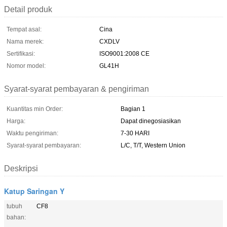
Detail produk
Tempat asal:
Cina
Nama merek:
CXDLV
Sertifikasi:
ISO9001:2008 CE
Nomor model:
GL41H
Syarat-syarat pembayaran & pengiriman
Kuantitas min Order:
Bagian 1
Harga:
Dapat dinegosiasikan
Waktu pengiriman:
7-30 HARI
Syarat-syarat pembayaran:
L/C, T/T, Western Union
Deskripsi
Katup Saringan Y
tubuh
CF8
bahan: