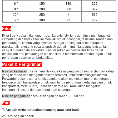
6 "
150
380
326
8 "
200
500
397
10 "
250
/
512
12 "
300
605
562
Fitur
Filter tipe-y bukan filter umum, dan karakteristik fungsionalnya membuatnya
cemerlang di banyak filter. Ini memiliki struktur canggih, resistansi rendah dan
pembuangan limbah yang nyaman. Sangat penting untuk menerapkan
pasokan air langsung secara terpisah dari air minum langsung dan air lain
yang digunakan dalam kehidupan. Pasokan air berkualitas tidak dapat
dipisahkan dari penyaringan air, dan filter Y memberikan perlindungan untuk
penerapan pasokan air berkualitas.
Paket & Pengiriman
Rincian kemasan
: Kami memilih kasus kayu yang cocok sesuai dengan katup
yang berbeda dan mengatur pekerja terampil untuk berkemas jika memar.
Forwarder bekerja sama jangka panjang akan memesan ruang, menghapus
bea cukai dan transportasi untuk kami tanpa penundaan. Ada tiga cara untuk
transportasi, melalui laut, udara dan kereta api. Kami akan mengatur
transportasi sesuai dengan kebutuhan pelanggan.
Rincian pengiriman
: sesuai dengan pesanan, 7 ~ 60 hari
Faq
T: Apakah Anda perusahaan dagang atau pabrikan?
A: Kami adalah pabrik.