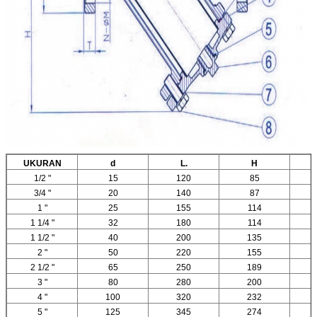
UKURAN
d
L.
H
1/2 "
15
120
85
3/4 "
20
140
87
1 "
25
155
114
1 1/4 "
32
180
114
1 1/2 "
40
200
135
2 "
50
220
155
2 1/2 "
65
250
189
3 "
80
280
200
4 "
100
320
232
5 "
125
345
274