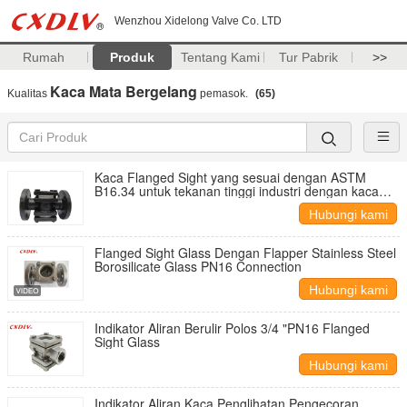
Wenzhou Xidelong Valve Co. LTD
Rumah
Produk
Tentang Kami
Tur Pabrik
>>
Kaca Mata Bergelang
Kualitas
pemasok.
(65)
Kaca Flanged Sight yang sesuai dengan ASTM
B16.34 untuk tekanan tinggi industri dengan kaca
tempered untuk aliran LPG
Hubungi kami
Flanged Sight Glass Dengan Flapper Stainless Steel
Borosilicate Glass PN16 Connection
Hubungi kami
Indikator Aliran Berulir Polos 3/4 "PN16 Flanged
Sight Glass
Hubungi kami
Indikator Aliran Kaca Penglihatan Pengecoran