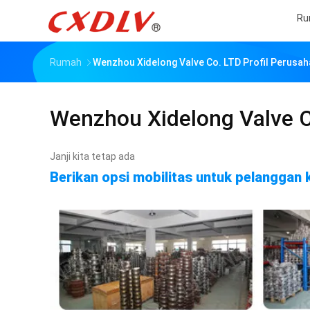
Ru
Rumah
Wenzhou Xidelong Valve Co. LTD Profil Perusa
Wenzhou Xidelong Valve C
Janji kita tetap ada
Berikan opsi mobilitas untuk pelanggan 