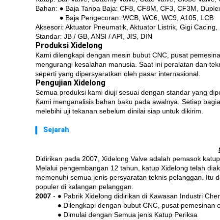
Bahan: ● Baja Tanpa Baja: CF8, CF8M, CF3, CF3M, Duplex 
Bahan:
● Baja Pengecoran: WCB, WC6, WC9, A105, LCB
Aksesori: Aktuator Pneumatik, Aktuator Listrik, Gigi Cacing
Standar: JB / GB, ANSI / API, JIS, DIN
Produksi Xidelong
Kami dilengkapi dengan mesin bubut CNC, pusat pemesinan 
mengurangi kesalahan manusia.
Saat ini peralatan dan te
seperti yang dipersyaratkan oleh pasar internasional.
Pengujian Xidelong
Semua produksi kami diuji sesuai dengan standar yang dip
Kami menganalisis bahan baku pada awalnya.
Setiap bagia
melebihi uji tekanan sebelum dinilai siap untuk dikirim.
Sejarah
Didirikan pada 2007, Xidelong Valve adalah pemasok katup i
Melalui pengembangan 12 tahun, katup Xidelong telah dia
memenuhi semua jenis persyaratan teknis pelanggan.
Itu 
populer di kalangan pelanggan.
2007
- ● Pabrik Xidelong didirikan di Kawasan Industri Ch
2007
-
● Dilengkapi dengan bubut CNC, pusat pemesinan o
2007
-
● Dimulai dengan Semua jenis Katup Periksa