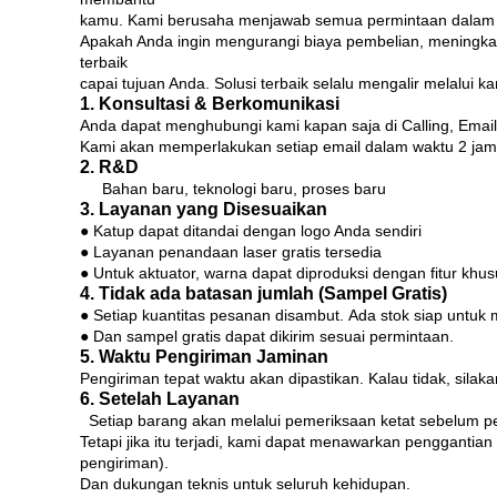
kamu.
Kami berusaha menjawab semua permintaan dalam w
Apakah Anda ingin mengurangi biaya pembelian, meningka
terbaik
capai tujuan Anda.
Solusi terbaik selalu mengalir melalui ka
1. Konsultasi & Berkomunikasi
Anda dapat menghubungi kami kapan saja di Calling, Emai
Kami akan memperlakukan setiap email dalam waktu 2 jam
2. R&D
Bahan baru, teknologi baru, proses baru
3. Layanan yang Disesuaikan
● Katup dapat ditandai dengan logo Anda sendiri
● Layanan penandaan laser gratis tersedia
● Untuk aktuator, warna dapat diproduksi dengan fitur khus
4. Tidak ada batasan jumlah (Sampel Gratis)
● Setiap kuantitas pesanan disambut.
Ada
stok siap
untuk 
● Dan sampel gratis dapat dikirim sesuai permintaan.
5. Waktu Pengiriman Jaminan
Pengiriman tepat waktu akan dipastikan.
Kalau tidak, silak
6. Setelah Layanan
Setiap barang akan melalui pemeriksaan ketat sebelum p
Tetapi jika itu terjadi, kami dapat menawarkan penggantian
pengiriman).
Dan dukungan teknis untuk seluruh kehidupan.