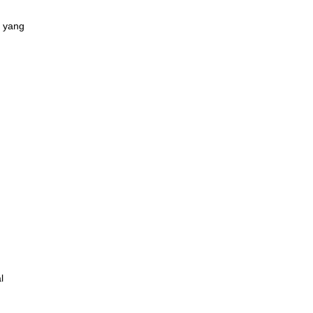
a yang
l