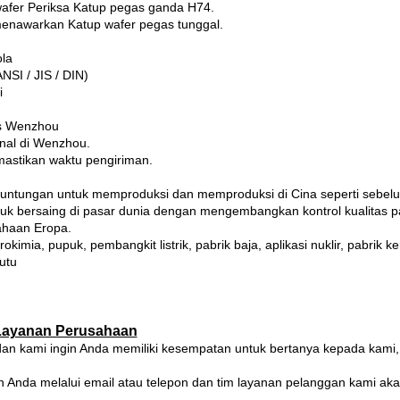
afer Periksa Katup pegas ganda H74.
enawarkan Katup wafer pegas tunggal.
ola
ANSI / JIS / DIN)
F
i
s Wenzhou
al di Wenzhou.
astikan waktu pengiriman.
keuntungan untuk memproduksi dan memproduksi di Cina seperti sebel
tuk bersaing di pasar dunia dengan mengembangkan kontrol kualitas 
ahaan Eropa.
mia, pupuk, pembangkit listrik, pabrik baja, aplikasi nuklir, pabrik ke
utu
Layanan Perusahaan
n kami ingin Anda memiliki kesempatan untuk bertanya kepada kami,
n Anda melalui email atau telepon dan tim layanan pelanggan kami ak