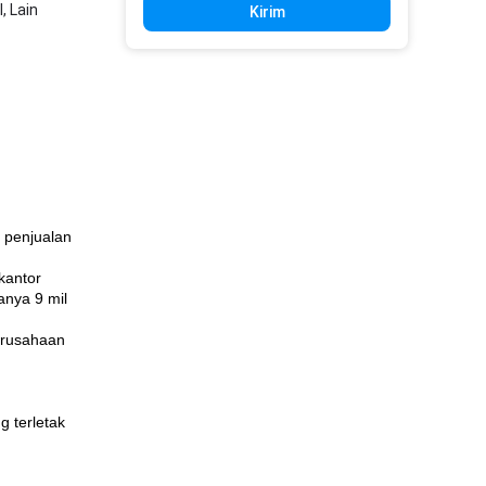
, Lain
Kirim
 penjualan
kantor
hanya 9 mil
erusahaan
g terletak