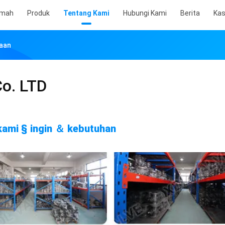
mah
Produk
Tentang Kami
Hubungi Kami
Berita
Ka
haan
o. LTD
kami § ingin ＆ kebutuhan