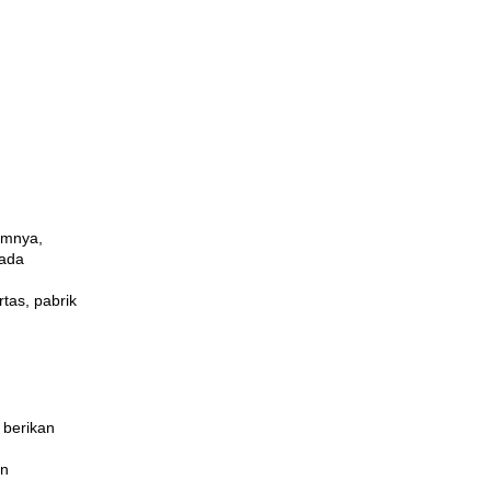
umnya,
pada
rtas, pabrik
 berikan
an