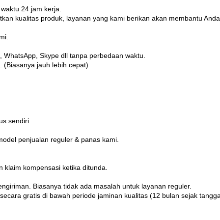
aktu 24 jam kerja.
tkan kualitas produk, layanan yang kami berikan akan membantu And
mi.
l, WhatsApp, Skype dll tanpa perbedaan waktu.
.
(Biasanya jauh lebih cepat)
us sendiri
model penjualan reguler & panas kami.
an klaim kompensasi ketika ditunda.
engiriman.
Biasanya tidak ada masalah untuk layanan reguler.
 secara gratis di bawah periode jaminan kualitas (12 bulan sejak tangga