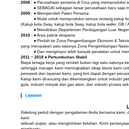
2008
- ● Perusahaan pertama di Cina yang memproduksi w
2008
-
● SEBAGAI sebagian besar perusahaan baru saja m
2009
- ● Memperoleh Paten Pertama
2009
-
● Mulai untuk memproduksi semua rentang katup b
(Katup bola 2way, katup bola 3way, katup bola wafer, GB / 
2009
-
● Mendirikan Departemen Perdagangan Luar Neger
2010
- ● Area pabrik ekspansi
2010
-
● Pindah ke Zona Pengembangan Ekonomi & Tekni
yang merupakan satu-satunya Zona Pengembangan Nasion
2010
-
● Dan mengimpor lebih banyak peralatan untuk mem
2011 ~ 2018
●
Pertumbuhan Stabil
Biaya tenaga kerja yang rendah bukan lagi satu-satunya 
sehingga manajer kami meningkatkan sikap bisnis kami un
pemasok dan layanan kami, yang kini dapat dengan perus
Katup kami dirancang dan dikembangkan untuk industri petroki
gula, industri minyak dan gas alam, dan industri proses sek
Layanan
Xidelong peduli dengan pengalaman Anda bersama kami, da
kami
sebuah pujian, atau mengirimkan keluhan.
Kirim pertanyaa
membantu