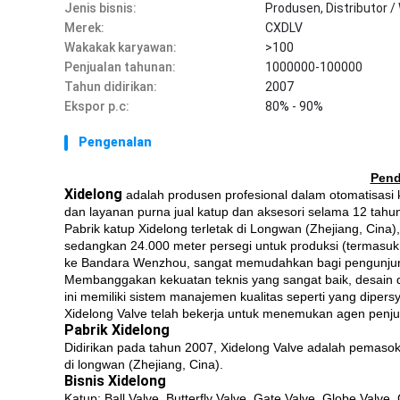
Jenis bisnis:
Produsen, Distributor /
Merek:
CXDLV
Wakakak karyawan:
>100
Penjualan tahunan:
1000000-100000
Tahun didirikan:
2007
Ekspor p.c:
80% - 90%
Pengenalan
Pend
Xidelong
adalah produsen profesional dalam otomatisasi
dan layanan purna jual katup dan aksesori selama 12 tahu
Pabrik katup Xidelong terletak di Longwan (Zhejiang, Cina)
sedangkan 24.000 meter persegi untuk produksi (termasuk 
ke Bandara Wenzhou, sangat memudahkan bagi pengunjung 
Membanggakan kekuatan teknis yang sangat baik, desain d
ini memiliki sistem manajemen kualitas seperti yang diper
Xidelong Valve telah bekerja untuk menemukan agen penjual
Pabrik Xidelong
Didirikan pada tahun 2007, Xidelong Valve adalah pemasok k
di longwan (Zhejiang, Cina).
Bisnis Xidelong
Katup: Ball Valve, Butterfly Valve, Gate Valve, Globe Valve,