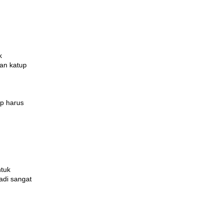
k
kan katup
up harus
ntuk
adi sangat