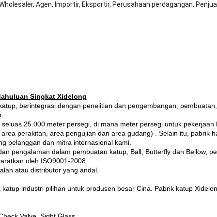
 Wholesaler, Agen, Importir, Eksportir, Perusahaan perdagangan, Penjual
ahuluan Singkat Xidelong
 katup, berintegrasi dengan penelitian dan pengembangan, pembuatan,
n.
, seluas 25.000 meter persegi, di mana meter persegi untuk pekerjaan 
area perakitan, area pengujian dan area gudang) .
Selain itu, pabrik 
pelanggan dan mitra internasional kami.
an pengalaman dalam pembuatan katup, Ball, Butterfly dan Bellow, p
syaratkan oleh ISO9001-2008.
an atau distributor yang andal.
atup industri pilihan untuk produsen besar Cina. Pabrik katup Xidelon
 Check Valve, Sight Glass