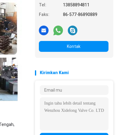
Tel:
13858894811
Faks:
86-577-86890889
Kontak
Kirimkan Kami
 Tengah,