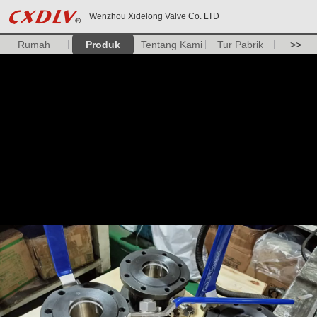
Wenzhou Xidelong Valve Co. LTD
Rumah
Produk
Tentang Kami
Tur Pabrik
>>