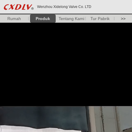
Wenzhou Xidelong Valve Co. LTD
Rumah
Produk
Tentang Kami
Tur Pabrik
>>