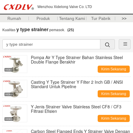
Wenzhou Xidelong Valve Co. LTD
Rumah
Produk
Tentang Kami
Tur Pabrik
>>
y type strainer
Kualitas
pemasok.
(25)
Pompa Air Y Type Strainer Bahan Stainless Steel
Double Flange Berakhir
Kirim Sekarang
Casting Y Type Strainer Y Filter 2 Inch GB / ANSI
Standard Untuk Pipeline
Kirim Sekarang
Y Jenis Strainer Valve Stainless Steel CF8 / CF3
Filtrasi Efisien
Kirim Sekarang
Carbon Steel Flanged Ends Y Strainer Valve Dengan