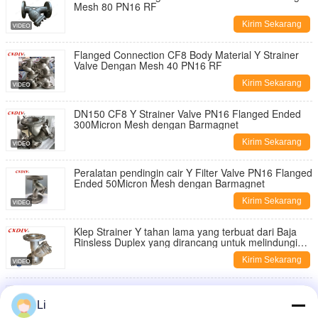
Mesh 80 PN16 RF
Kirim Sekarang
Flanged Connection CF8 Body Material Y Strainer
Valve Dengan Mesh 40 PN16 RF
Kirim Sekarang
DN150 CF8 Y Strainer Valve PN16 Flanged Ended
300Micron Mesh dengan Barmagnet
Kirim Sekarang
Peralatan pendingin cair Y Filter Valve PN16 Flanged
Ended 50Micron Mesh dengan Barmagnet
Kirim Sekarang
Klep Strainer Y tahan lama yang terbuat dari Baja
Rinsless Duplex yang dirancang untuk melindungi
pipa dengan menyaring puing-puing dan partikel
Kirim Sekarang
secara efektif
DN200 Stainless Steel Y Strainer Valve Flanged
Ended Filter dengan 40Mesh PN16 RF
Li