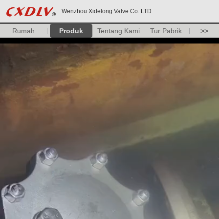
Wenzhou Xidelong Valve Co. LTD
Rumah
Produk
Tentang Kami
Tur Pabrik
>>