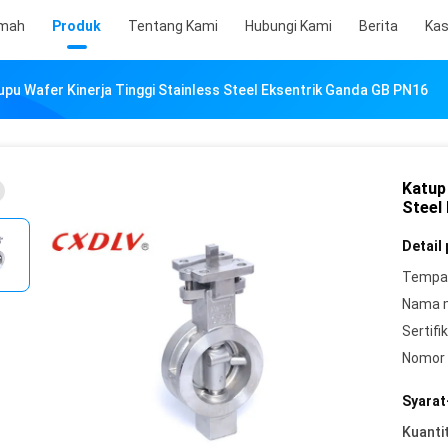
mah
Produk
Tentang Kami
Hubungi Kami
Berita
Ka
pu Wafer Kinerja Tinggi Stainless Steel Eksentrik Ganda GB PN16
Katup
Steel
Detail
Tempat
Nama 
Sertifik
Nomor 
Syarat
Kuanti