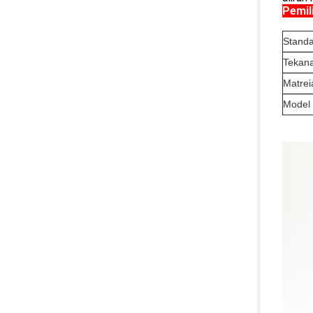
Pemil
Standa
Tekan
Matrei
Model