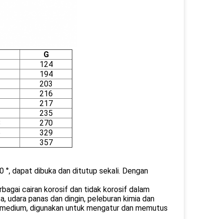
G
124
194
203
216
1
217
2
235
8
270
6
329
2
357
0 °, dapat dibuka dan ditutup sekali. Dengan
agai cairan korosif dan tidak korosif dalam
a, udara panas dan dingin, peleburan kimia dan
pa medium, digunakan untuk mengatur dan memutus