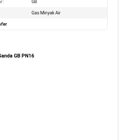
r:
GB
Gas Minyak Air
afer
 Ganda GB PN16