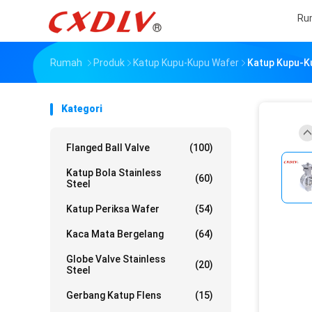
Ru
Rumah
Produk
Katup Kupu-Kupu Wafer
Katup Kupu-Ku
Kategori
Flanged Ball Valve
(100)
Katup Bola Stainless
(60)
Steel
Katup Periksa Wafer
(54)
Kaca Mata Bergelang
(64)
Globe Valve Stainless
(20)
Steel
Gerbang Katup Flens
(15)