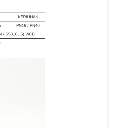
KERIUHAN
b
PN16 / PN40
3M / SS316L 5) WCB
e