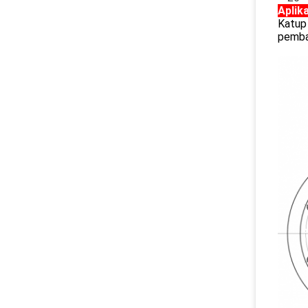
Aplik
Katup 
pemban