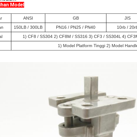
ihan Model
r
ANSI
GB
JIS
an
150LB / 300LB
PN16 / PN25 / PN40
10rb / 20r
al
1) CF8 / SS304 2) CF8M / SS316 3) CF3 / SS304L 4) CF
1) Model Platform Tinggi 2) Model Handl