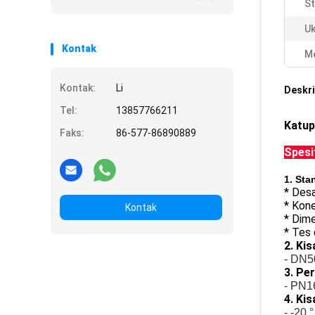
St
Uk
Kontak
Me
Kontak:
Li
Deskri
Tel:
13857766211
Katup
Faks:
86-577-86890889
Spesi
1. Sta
* Des
* Kone
Kontak
* Dim
* Tes
2. Ki
- DN5
3. Pe
- PN1
4. Ki
- -20 