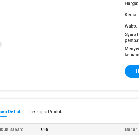
Harga:
Kemasa
Waktu 
Syarat
pemba
Menye
kemam
H
asi Detail
Deskripsi Produk
buh Bahan:
CF8
Bahan 