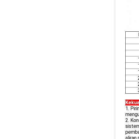
Keku
1. Pir
mengub
2. Kon
sistem
pemban
aliran