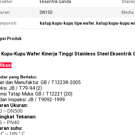
ruktur:
Eksentrik Ganda
Standa
uran:
DN150
Media:
nyoroti:
katup kupu-kupu tipe wafer
,
katup kupu-kupu w
psi Produk
 Kupu-Kupu Wafer Kinerja Tinggi Stainless Steel Eksentrik
fikasi
ndar yang Berlaku:
ain dan Manufaktur: GB / T12238-2005
ksi: JB / T79-94 (2)
ensi Tatap Muka: GB / T12221 (20)
 dan Inspeksi: JB / T9092-1999
saran Ukuran:
0 ~ DN500
ringkat Tekanan:
6 ~ PN40
saran suhu:
° C ~ 185 ° C