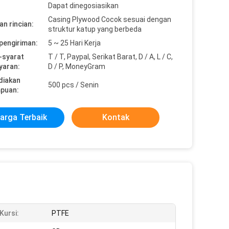
Dapat dinegosiasikan
Casing Plywood Cocok sesuai dengan
n rincian:
struktur katup yang berbeda
pengiriman:
5 ~ 25 Hari Kerja
-syarat
T / T, Paypal, Serikat Barat, D / A, L / C,
yaran:
D / P, MoneyGram
diakan
500 pcs / Senin
puan:
arga Terbaik
Kontak
Kursi:
PTFE