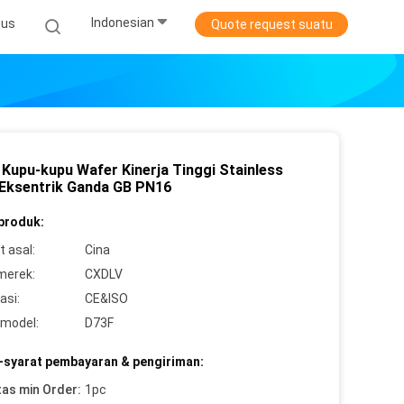
Indonesian
sus
Quote request suatu
 Kupu-kupu Wafer Kinerja Tinggi Stainless
 Eksentrik Ganda GB PN16
 produk:
 asal:
Cina
merek:
CXDLV
asi:
CE&ISO
model:
D73F
-syarat pembayaran & pengiriman:
tas min Order:
1pc