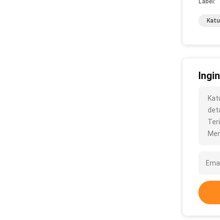
Label:
Katu
Ingi
Kat
deta
Ter
Men