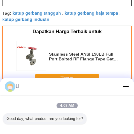
katup gerbang tangguh
katup gerbang baja tempa
Tag:
,
,
katup gerbang industri
Dapatkan Harga Terbaik untuk
Stainless Steel ANSI 150LB Full
Port Bolted RF Flange Type Gate
Valve CF8/CF8M
Terus
Li
Gerbang katup flens
Lebih
4:03 AM
Good day, what product are you looking for?
langed
ANSI 150LB API
Stainless Steel
Water Temp
Ujung flan
Valve
598 Handwheel
ANSI 150LB Full
Industri Kelas
katup g