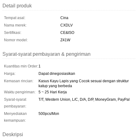
Detail produk
Tempat asal:
Cina
Nama merek:
CXDLV
Sertifikasi:
CE&ISO
Nomor model:
Z41W
Syarat-syarat pembayaran & pengiriman
Kuantitas min Order:
1
Harga:
Dapat dinegosiasikan
Kemasan rincian:
Kasus Kayu Lapis yang Cocok sesuai dengan struktur
katup yang berbeda
Waktu pengiriman:
5 ~ 25 Hari Kerja
Syarat-syarat
T/T, Western Union, L/C, D/A, D/P, MoneyGram, PayPal
pembayaran:
Menyediakan
500pcs/Mon
kemampuan:
Deskripsi