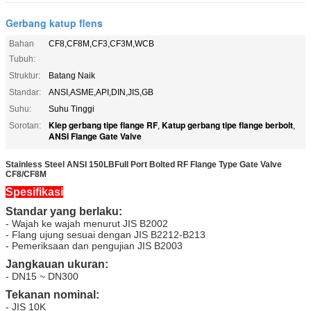
Gerbang katup flens
Bahan
CF8,CF8M,CF3,CF3M,WCB
Tubuh:
Struktur:
Batang Naik
Standar:
ANSI,ASME,API,DIN,JIS,GB
Suhu:
Suhu Tinggi
Klep gerbang tipe flange RF
Katup gerbang tipe flange berbolt
Sorotan:
,
,
ANSI Flange Gate Valve
Stainless Steel ANSI 150LBFull Port Bolted RF Flange Type Gate Valve
CF8/CF8M
Spesifikasi
Standar yang berlaku:
- Wajah ke wajah menurut JIS B2002
- Flang ujung sesuai dengan JIS B2212-B213
- Pemeriksaan dan pengujian JIS B2003
Jangkauan ukuran:
- DN15 ~ DN300
Tekanan nominal:
- JIS 10K