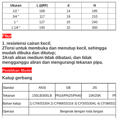
Ukuran
L (((RF)
d
H
1/2 "
108
14
195
3/4 "
117
19
210
1 "
127
25
240
1 1/4 "
140
32
300
Fitur
1. resistensi cairan kecil;
2Torsi untuk membuka dan menutup kecil, sehingga
mudah dibuka dan ditutup;
3Arah aliran medium tidak dibatasi, dan tidak
mengganggu aliran dan mengurangi tekanan pipa.
Pemilihan Model
Katup gerbang
Standar
ANSI
GB
JIS
Tekanan
150LB/300LB
PN16/PN25/PN40
10K/20K
PN
Bahan katup
1) CF8/SS304 2) CF8M/SS316 3) CF3/SS304L 4) CF3M/SS3
Operasi
Bergerak dengan roda tangan