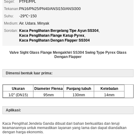
Segel:
PTFE/PPL
Tekanan:
PN16/PN25/PN40/ANSI150/ANSI300
Suhu:
-29℃~150
Medium:
Air. Udara. Minyak
Kaca Penglihatan Bergelang Tipe Ayun SS304
Sorotan:
,
Kaca Penglihatan Flange Katup Pyrex
,
Kaca Penglihatan Dengan Flapper SS304
Valve Sight Glass Flange Mengakhiri SS304 Swing Type Pyrex Glass
Dengan Flapper
Dimensi bentuk luar prima:
Ukuran
Diameter Flensa
Panjang tubuh
Ketebalan
1/2" (DN15)
95mm
130mm
14mm
Aplikasi:
Kaca Penglihat Jendela Ganda dibuat dari bahan berkualitas dan teruji
keamanannya untuk memastikan layanan yang lama dan dapat diandalkan
dengan harga ekonomis.