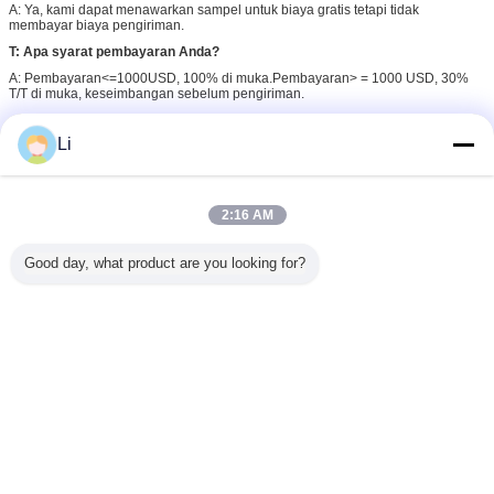
A: Ya, kami dapat menawarkan sampel untuk biaya gratis tetapi tidak
membayar biaya pengiriman.
T: Apa syarat pembayaran Anda?
A: Pembayaran<=1000USD, 100% di muka.Pembayaran> = 1000 USD, 30%
T/T di muka, keseimbangan sebelum pengiriman.
Li
kaca penglihatan industri
Tag:
,
kaca penglihatan tekanan tinggi
katup kaca penglihatan
,
2:16 AM
Dapatkan Harga Terbaik untuk
Good day, what product are you looking for?
Valve Flange Sight Glass
Mengakhiri SS304 Swing Type
Pyrex Dengan Flapper
Terus
Kaca Mata Bergelang
Lebih