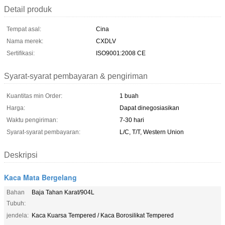
Detail produk
Tempat asal:
Cina
Nama merek:
CXDLV
Sertifikasi:
ISO9001:2008 CE
Syarat-syarat pembayaran & pengiriman
Kuantitas min Order:
1 buah
Harga:
Dapat dinegosiasikan
Waktu pengiriman:
7-30 hari
Syarat-syarat pembayaran:
L/C, T/T, Western Union
Deskripsi
Kaca Mata Bergelang
Bahan
Baja Tahan Karat/904L
Tubuh:
jendela:
Kaca Kuarsa Tempered / Kaca Borosilikat Tempered