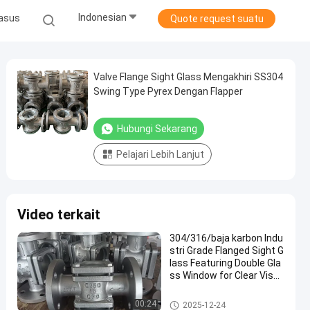
Indonesian
asus
Quote request suatu
Valve Flange Sight Glass Mengakhiri SS304
Swing Type Pyrex Dengan Flapper
Hubungi Sekarang
Pelajari Lebih Lanjut
Video terkait
304/316/baja karbon Indu
stri Grade Flanged Sight G
lass Featuring Double Gla
ss Window for Clear Visua
l Inspection and Accurate
Liquid Flow Verification (G
Kaca Mata Bergelang
00:24
2025-12-24