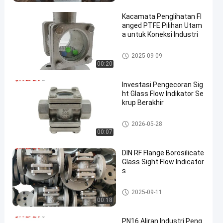
elas penglihatan berserat
berlapis dengan kaca gan
Kacamata Penglihatan Fl
da untuk inspeksi visual y
anged PTFE Pilihan Utam
ang jelas dan verifikasi alir
a untuk Koneksi Industri
an cairan yang akurat)
Kaca Mata Bergelang
2025-09-09
00:20
Investasi Pengecoran Sig
ht Glass Flow Indikator Se
krup Berakhir
Kaca Mata Bergelang
2026-05-28
00:07
DIN RF Flange Borosilicate
Glass Sight Flow Indicator
s
Kaca Mata Bergelang
2025-09-11
00:18
PN16 Aliran Industri Peng