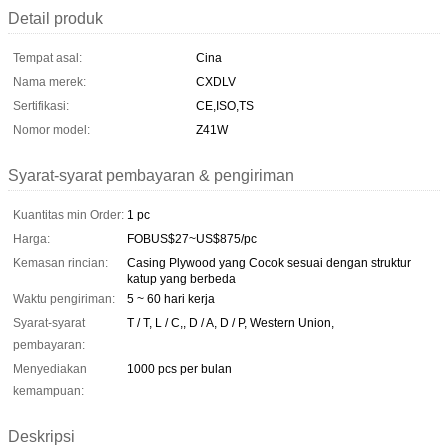
Detail produk
Tempat asal:
Cina
Nama merek:
CXDLV
Sertifikasi:
CE,ISO,TS
Nomor model:
Z41W
Syarat-syarat pembayaran & pengiriman
Kuantitas min Order:
1 pc
Harga:
FOBUS$27~US$875/pc
Kemasan rincian:
Casing Plywood yang Cocok sesuai dengan struktur
katup yang berbeda
Waktu pengiriman:
5 ~ 60 hari kerja
Syarat-syarat
T / T, L / C,, D / A, D / P, Western Union,
pembayaran:
Menyediakan
1000 pcs per bulan
kemampuan:
Deskripsi