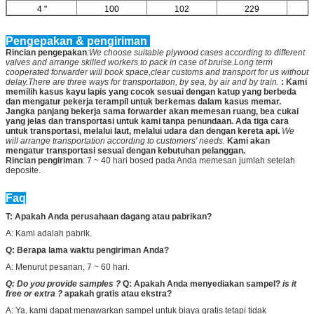
4 "
100
102
229
Pengepakan & pengiriman
Rincian pengepakan
:We choose suitable plywood cases according to different
valves and arrange skilled workers to pack in case of bruise.Long term
cooperated forwarder will book space,clear customs and transport for us without
delay.There are three ways for transportation, by sea, by air and by train.
: Kami
memilih kasus kayu lapis yang cocok sesuai dengan katup yang berbeda
dan mengatur pekerja terampil untuk berkemas dalam kasus memar.
Jangka panjang bekerja sama forwarder akan memesan ruang, bea cukai
yang jelas dan transportasi untuk kami tanpa penundaan. Ada tiga cara
untuk transportasi, melalui laut, melalui udara dan dengan kereta api.
We
will arrange transportation according to customers' needs.
Kami akan
mengatur transportasi sesuai dengan kebutuhan pelanggan.
Rincian pengiriman
: 7 ~ 40 hari bosed pada Anda memesan jumlah setelah
deposite.
Faq
T: Apakah Anda perusahaan dagang atau pabrikan?
A: Kami adalah pabrik.
Q: Berapa lama waktu pengiriman Anda?
A: Menurut pesanan, 7 ~ 60 hari.
Q: Do you provide samples ?
Q: Apakah Anda menyediakan sampel?
is it
free or extra ?
apakah gratis atau ekstra?
A: Ya, kami dapat menawarkan sampel untuk biaya gratis tetapi tidak