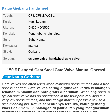
Katup Gerbang Handwheel
Tubuh:
CF8, CF8M, WCB ...
Kursi:
Kursi Logam
Ukuran:
DN25 ~ DN500
Koneksi:
Penghubung jalur pipa
Suhu:
Suhu Nomal
Kekuasaan:
manual
Struktur:
Gerbang
ss gate valve
handwheel gate valve
Sorotan:
,
150 # Flanged Cast Steel Gate Valve Manual Operasi
Fitur Katup Gerbang
Gate Valves are often used when minimum pressure loss and a free
bore is needed.
Gate Valves sering digunakan ketika kehilangan
tekanan minimum dan bore gratis diperlukan.
When fully open, a
typical gate valve has no obstruction in the flow path resulting in a
very low pressure loss, and this design makes it possible to use a
pipe-cleaning pig.
Ketika sepenuhnya terbuka, katup gerbang
khas tidak memiliki halangan di jalur aliran yang menghasilkan
kehilangan tekanan yang sangat rendah, dan desain ini