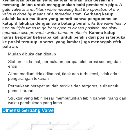
memungkinkan untuk menggunakan babi pembersih pipa.
A
gate valve is a multiturn valve meaning that the operation of the
valve is done by means of a threaded stem.
Gerbang katup
adalah katup multiturn yang berarti bahwa pengoperasian
katup dilakukan dengan cara batang berulir.
As the valve has to
turn multiple times to go from open to closed position, the slow
operation also prevents water hammer effects.
Karena katup
harus berputar beberapa kali untuk beralih dari posisi terbuka
ke posisi tertutup, operasi yang lambat juga mencegah efek
palu air.
Mudah dibuka dan ditutup
S
tahan fluida mal, permukaan perapat oleh erosi sedang dan
erosi
Aliran medium tidak dibatasi, tidak ada turbulensi, tidak ada
pengurangan tekanan
Permukaan perapat mudah terkikis dan tergores, sulit untuk
pemeliharaan
Struktur yang lebih besar membutuhkan lebih banyak ruang dan
waktu pembukaan yang lama
Dimensi Gerbang Valve