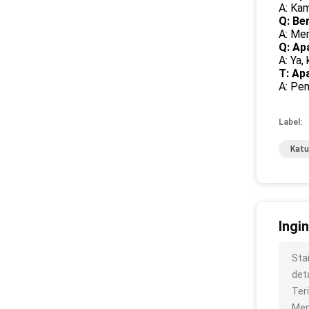
A: Kam
Q: Be
A: Men
Q: Ap
A: Ya,
T: Ap
A: Pe
Label:
Katu
Ingi
Sta
deta
Ter
Men