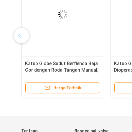
Katup Globe Sudut Berflensa Baja
Katup G
Cor dengan Roda Tangan Manual,
Diopera
Layanan Kelautan
Manual 
untuk K
Harga Terbaik
Tentang
flanged ball valve