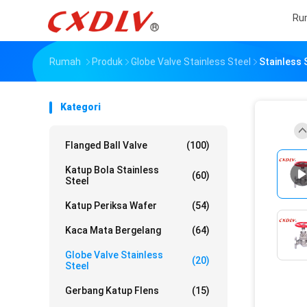
Ru
Rumah
Produk
Globe Valve Stainless Steel
Stainless 
Kategori
Flanged Ball Valve
(100)
Katup Bola Stainless
(60)
Steel
Katup Periksa Wafer
(54)
Kaca Mata Bergelang
(64)
Globe Valve Stainless
(20)
Steel
Gerbang Katup Flens
(15)