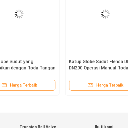
lobe Sudut yang
Katup Globe Sudut Flensa 
sikan dengan Roda Tangan
DN200 Operasi Manual Roda
dengan Koneksi Flensa
Layanan Air Laut Kapal
elautan
Harga Terbaik
Harga Terbaik
Trunnion Ball Valve
Ikuti kami