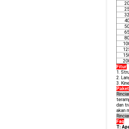
2
2
3
4
5
6
8
10
12
15
20
Fitur
1. St
2. La
3. Kin
Paket
Rinci
teram
dan tr
akan 
Rincia
Faq
T: Ap