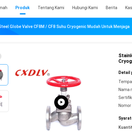
mah
Produk
Tentang Kami
Hubungi Kami
Berita
Ka
Steel Globe Valve CF8M / CF8 Suhu Cryogenic Mudah Untuk Menjaga
Stain
Cryog
Detail
Tempat
Nama 
Sertifik
Nomor 
Syarat
Kuanti