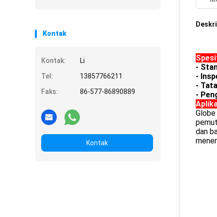
Deskri
Kontak
Spesi
Kontak:
Li
- Sta
- Ins
Tel:
13857766211
- Tat
Faks:
86-577-86890889
- Pen
Aplik
Globe
pemutu
dan ba
menem
Kontak