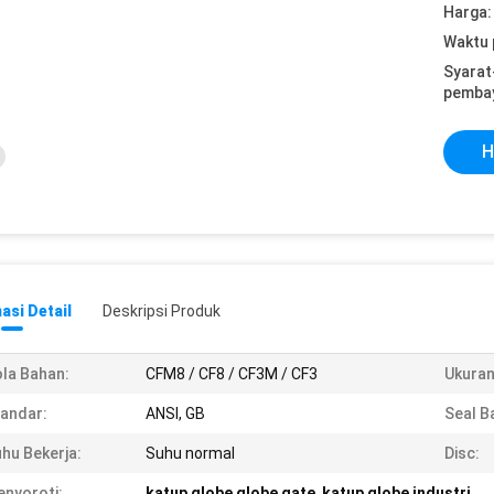
Harga:
Waktu 
Syarat
pemba
H
asi Detail
Deskripsi Produk
la Bahan:
CFM8 / CF8 / CF3M / CF3
Ukuran
andar:
ANSI, GB
Seal B
hu Bekerja:
Suhu normal
Disc:
nyoroti:
katup globe globe gate
,
katup globe industri