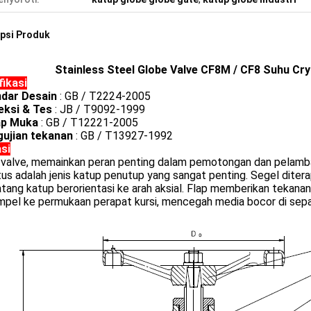
psi Produk
Stainless Steel Globe Valve CF8M / CF8 Suhu C
fikasi
ndar Desain
: GB / T2224-2005
peksi & Tes
: JB / T9092-1999
ap Muka
: GB / T12221-2005
gujian tekanan
: GB / T13927-1992
asi
 valve, memainkan peran penting dalam pemotongan dan pelambat
s adalah jenis katup penutup yang sangat penting. Segel diter
tang katup berorientasi ke arah aksial. Flap memberikan tekan
pel ke permukaan perapat kursi, mencegah media bocor di sepan