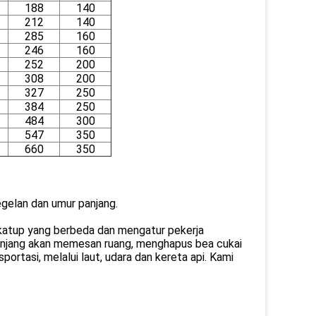
188
140
212
140
285
160
246
160
252
200
308
200
327
250
384
250
484
300
547
350
660
350
egelan dan umur panjang.
 katup yang berbeda dan mengatur pekerja
panjang akan memesan ruang, menghapus bea cukai
ortasi, melalui laut, udara dan kereta api. Kami