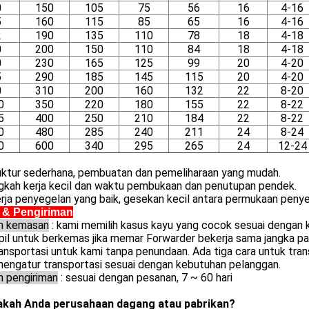
0
150
105
75
56
16
4-16
5
160
115
85
65
16
4-16
2
190
135
110
78
18
4-18
0
200
150
110
84
18
4-18
0
230
165
125
99
20
4-20
5
290
185
145
115
20
4-20
0
310
200
160
132
22
8-20
0
350
220
180
155
22
8-22
5
400
250
210
184
22
8-22
0
480
285
240
211
24
8-24
0
600
340
295
265
24
12-24
ruktur sederhana, pembuatan dan pemeliharaan yang mudah.
ngkah kerja kecil dan waktu pembukaan dan penutupan pendek.
erja penyegelan yang baik, gesekan kecil antara permukaan peny
 & Pengiriman
an kemasan
: kami memilih kasus kayu yang cocok sesuai dengan
pil untuk berkemas jika memar Forwarder bekerja sama jangka 
ansportasi untuk kami tanpa penundaan. Ada tiga cara untuk transp
mengatur transportasi sesuai dengan kebutuhan pelanggan.
n pengiriman
: sesuai dengan pesanan, 7 ~ 60 hari
akah Anda perusahaan dagang atau pabrikan?