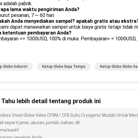
i adalah pabrik.
rapa lama waktu pengiriman Anda?
urut pesanan, 7 ~ 60 hari.
akah Anda menyediakan sampel?
apakah gratis atau ekstra
 kami dapat menawarkan sampel untuk biaya gratis tetapi tidak 
a ketentuan pembayaran Anda?
mbayaran <= 1000USD, 100% di muka. Pembayaran> = 1000USD, 3
p Globe Industri
Katup Globe Baja Tempa
Katup Globe Globe Ga
n Tahu lebih detail tentang produk ini
inless Steel Globe Valve CF8M / CF8 Suhu Cryogenic Mudah Untuk Men
il seperti jenis, ukuran, jumlah, bahan, dll.
ima kasih!
unggu jawaban Anda.