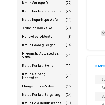
Katup Saringan Y
(22)
Katup Periksa Plat Ganda
(26)
Katup Kupu-Kupu Wafer
(11)
Trunnion Ball Valve
(23)
Handwheel Aktuator
(8)
Katup Pasang Lengan
(14)
Pneumatic Actuated Ball
(21)
Valve
Katup Periksa Swing
(11)
Inform
Katup Gerbang
(21)
Handwheel
Bo
Flanged Globe Valve
(15)
St
Katup Periksa Bergelang
(24)
Su
Katup Bola Berulir Wanita
(18)
Me