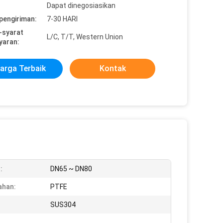
Dapat dinegosiasikan
pengiriman:
7-30 HARI
-syarat
L/C, T/T, Western Union
yaran:
arga Terbaik
Kontak
:
DN65 ~ DN80
ahan:
PTFE
SUS304