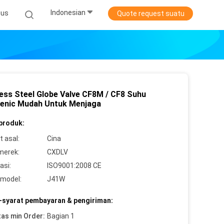
Indonesian
sus
Quote request suatu
less Steel Globe Valve CF8M / CF8 Suhu
enic Mudah Untuk Menjaga
 produk:
 asal:
Cina
merek:
CXDLV
asi:
ISO9001:2008 CE
model:
J41W
-syarat pembayaran & pengiriman:
tas min Order:
Bagian 1