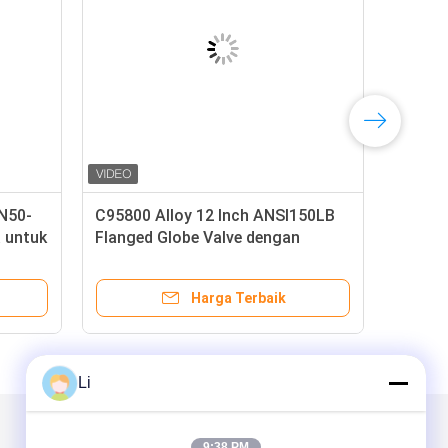
DN50-
C95800 Alloy 12 Inch ANSI150LB
C95
 untuk
Flanged Globe Valve dengan
Glo
Handle Wheel
Unt
Harga Terbaik
Li
Kirimkan Kami
9:38 PM