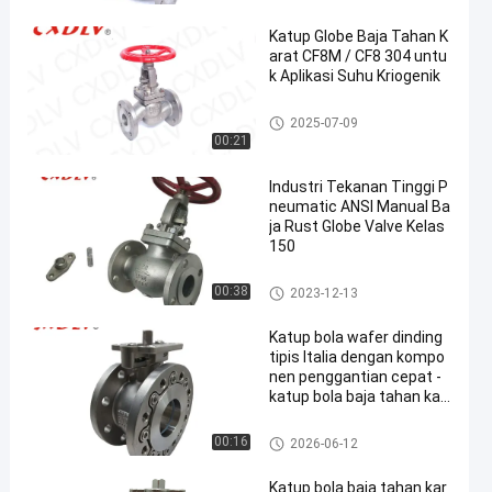
Katup Globe Baja Tahan K
arat CF8M / CF8 304 untu
k Aplikasi Suhu Kriogenik
Globe Valve Stainless Steel
2025-07-09
00:21
Industri Tekanan Tinggi P
neumatic ANSI Manual Ba
ja Rust Globe Valve Kelas
150
Globe Valve Stainless Steel
00:38
2023-12-13
Katup bola wafer dinding
tipis Italia dengan kompo
nen penggantian cepat -
katup bola baja tahan kar
at
flanged ball valve
00:16
2026-06-12
Katup bola baja tahan kar