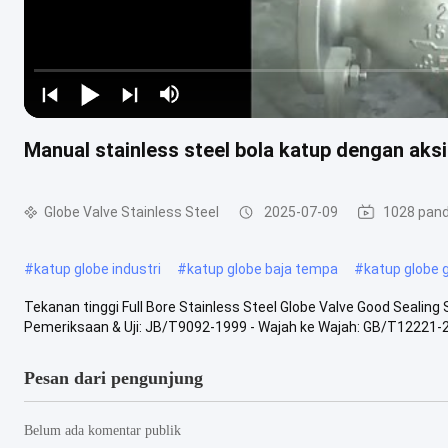
Manual stainless steel bola katup dengan aks
Globe Valve Stainless Steel
2025-07-09
1028 pan
#
katup globe industri
#
katup globe baja tempa
#
katup globe 
Tekanan tinggi Full Bore Stainless Steel Globe Valve Good Sealin
Pemeriksaan & Uji: JB/T9092-1999 - Wajah ke Wajah: GB/T12221-20
Pesan dari pengunjung
Belum ada komentar publik