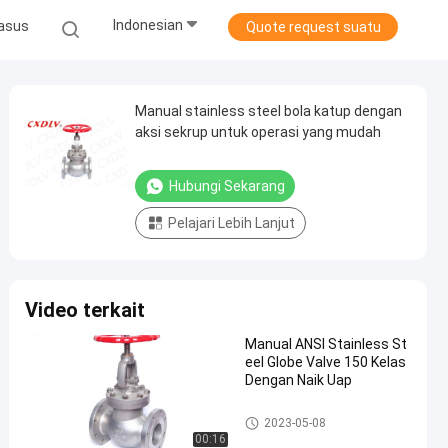
Indonesian
asus
Quote request suatu
Manual stainless steel bola katup dengan
aksi sekrup untuk operasi yang mudah
Hubungi Sekarang
Pelajari Lebih Lanjut
Video terkait
Manual ANSI Stainless St
eel Globe Valve 150 Kelas
Dengan Naik Uap
Globe Valve Stainless Steel
2023-05-08
00:16