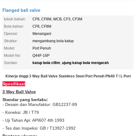
Flanged ball valve
tubuh bahan:
CF8, CF8M, WCB, CF3, CF3M
Bola bahan:
CF8, CF8M
Operasi:
Menangani
Struktur:
mengambang bola katup
Model:
Port Penuh
Model No:
Q44F-16P
katup bola cf8m
ujung katup bola mengarah
Sorotan:
,
Kinerja tinggi 3 Way Ball Valve Stainless Steel Port Penuh PN40 T / L Port
Spesifikasi
3 Way Ball Valve
Standar yang berlaku:
- Desain dan Manufaktur: GB12237-89
- Koneksi: JB / T79
- Uji Tahan Api: API607 4th 1993
- Tes dan Inspeksi: GB / T13927-1992
Rentang ukuran: