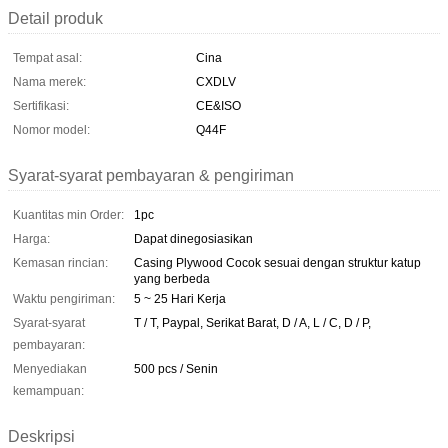
Detail produk
Tempat asal:
Cina
Nama merek:
CXDLV
Sertifikasi:
CE&ISO
Nomor model:
Q44F
Syarat-syarat pembayaran & pengiriman
Kuantitas min Order:
1pc
Harga:
Dapat dinegosiasikan
Kemasan rincian:
Casing Plywood Cocok sesuai dengan struktur katup
yang berbeda
Waktu pengiriman:
5 ~ 25 Hari Kerja
Syarat-syarat
T / T, Paypal, Serikat Barat, D / A, L / C, D / P,
pembayaran:
Menyediakan
500 pcs / Senin
kemampuan:
Deskripsi