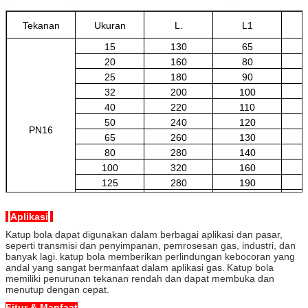
Tekanan
Ukuran
L.
L1
15
130
65
20
160
80
25
180
90
32
200
100
40
220
110
50
240
120
PN16
65
260
130
80
280
140
100
320
160
125
280
190
150
440
220
200
550
275
Aplikasi
Katup bola dapat digunakan dalam berbagai aplikasi dan pasar,
seperti transmisi dan penyimpanan, pemrosesan gas, industri, dan
banyak lagi.
katup bola memberikan perlindungan kebocoran yang
andal yang sangat bermanfaat dalam aplikasi gas.
Katup bola
memiliki penurunan tekanan rendah dan dapat membuka dan
menutup dengan cepat.
Fitur & Manfaat