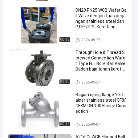
DN20 PN25 WCB Wafer Ba
ll Valve dengan tuas pega
ngan stainless steel dan
PTFE/PPL Seat Ring
Katup Bola Stainless Steel
00:13
2026-05-27
Through Hole & Thread S
crewed Connection Wafe
r Type Full Bore Ball Valve
Badan baja tahan karat d
engan ISO5211 Mounting
Pad Flanged & Drilled PN1
flanged ball valve
00:15
2026-05-27
6 RF
Bagian ujung flange Y-str
ainer stainless steel CF8/
CF8M DN 100 Flange Conn
ection
Katup Saringan Y
00:19
2025-09-04
A216 Gr.WCB Flanged Ball