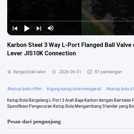
Karbon Steel 3 Way L-Port Flanged Ball Valv
Lever JIS10K Connection
flanged ball valve
2026-06-01
81 pandangan
#
katup bola cf8m
#
ujung katup bola mengarah
#
katup bola st
Katup Bola Bergelang L-Port 3 Arah Baja Karbon dengan Bantal
Spesifikasi Pengecoran Katup Bola Mengambang Standar yang Berla
Pesan dari pengunjung