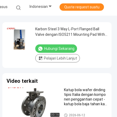
Indonesian
asus
Quote request suatu
Karbon Steel 3 Way L-Port Flanged Ball
Valve dengan ISO5211 Mounting Pad With
Handle Lever JIS10K Connection
Hubungi Sekarang
Pelajari Lebih Lanjut
Video terkait
Katup bola wafer dinding
tipis Italia dengan kompo
nen penggantian cepat -
katup bola baja tahan kar
at
flanged ball valve
00:16
2026-06-12