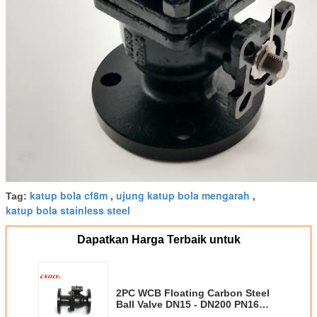
katup bola cf8m
ujung katup bola mengarah
Tag:
,
,
katup bola stainless steel
Dapatkan Harga Terbaik untuk
2PC WCB Floating Carbon Steel
Ball Valve DN15 - DN200 PN16
Bergelang Valve