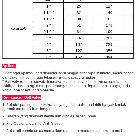
1 "
25
127
1 1/4 "
32
140
1 1/2 "
38
165
2 "
51
178
Kelas150
2 1/2 "
64
190
3 "
76
203
4 "
102
229
5 "
127
356
6 "
152
394
8 "
203
457
Aplikasi
* Berbagai aplikasi, dari diameter kecil hingga beberapa milimeter, meter besar,
dari vakum tinggi hingga tekanan tinggi dapat diterapkan.
* Ball valves telah banyak digunakan dalam minyak bumi, kimia, pembangkit
listrik, kertas, energi atom, penerbangan, roket dan departemen lainnya, serta
kehidupan sehari-hari manusia.
Keuntungan Ball Valve
1. Spindel persegi untuk kekuatan yang lebih baik dan lebih banyak kontak
permukaan untuk tuas tangan
2. Daerah yang dibasahi mesin dan dipoles sepenuhnya
3. Fire Opsional dan fitur Anti-Statis
4. Bola jadi cermin untuk mematikan rapat dan menurunkan torsi operasi