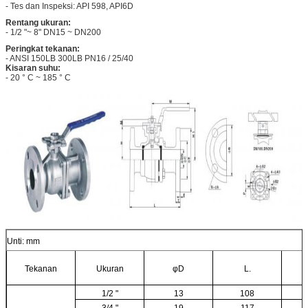
- Tes dan Inspeksi: API 598, API6D
Rentang ukuran:
- 1/2 "~ 8" DN15 ~ DN200
Peringkat tekanan:
- ANSI 150LB 300LB PN16 / 25/40
Kisaran suhu:
- 20 ° C ~ 185 ° C
Unti: mm
Tekanan
Ukuran
φD
L.
1/2 "
13
108
3/4 "
19
117