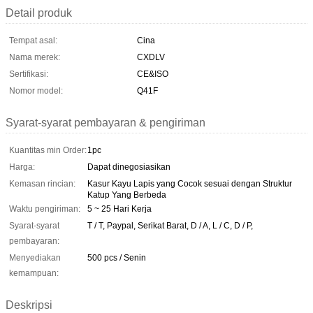
Detail produk
Tempat asal:
Cina
Nama merek:
CXDLV
Sertifikasi:
CE&ISO
Nomor model:
Q41F
Syarat-syarat pembayaran & pengiriman
Kuantitas min Order:
1pc
Harga:
Dapat dinegosiasikan
Kemasan rincian:
Kasur Kayu Lapis yang Cocok sesuai dengan Struktur
Katup Yang Berbeda
Waktu pengiriman:
5 ~ 25 Hari Kerja
Syarat-syarat
T / T, Paypal, Serikat Barat, D / A, L / C, D / P,
pembayaran:
Menyediakan
500 pcs / Senin
kemampuan:
Deskripsi