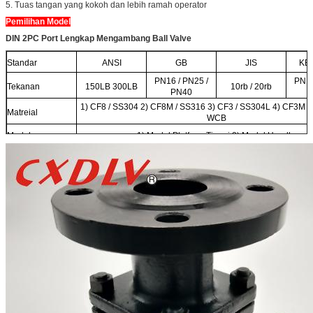
5. Tuas tangan yang kokoh dan lebih ramah operator
Pemilihan Model
DIN 2PC Port Lengkap Mengambang Ball Valve
Standar
ANSI
GB
JIS
KE
PN16 / PN25 /
PN16
Tekanan
150LB 300LB
10rb / 20rb
PN40
1) CF8 / SS304 2) CF8M / SS316 3) CF3 / SS304L 4) CF3M /
Matreial
WCB
Model
1) Model Platform Tinggi 2) Model Handle