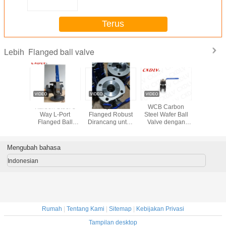
Terus
Flanged ball valve
Lebih
 Duty
Karbon Steel 3
Klep Bola
WCB Carbon
Katup 
d Ball
Way L-Port
Flanged Robust
Steel Wafer Ball
bergelo
ngki Baja
Flanged Ball
Dirancang untuk
Valve dengan
tahan 
 Bottom
Valve dengan
Oil Water Gas dan
Kursi PPL dan
dengan o
iameter
ISO5211
Pulp Flow
Ukuran DN50
listr
 Valve
Mounting Pad
Management di
untuk Kontrol Gas
Mengubah bahasa
ng untuk
With Handle
Berbagai Industri
Minyak Air
 Fluida
Lever JIS10K
Klep Bola Italia
Indonesian
stri
Connection
Rumah
|
Tentang Kami
|
Sitemap
|
Kebijakan Privasi
Tampilan desktop