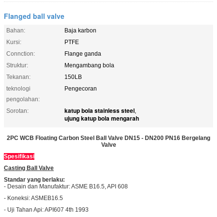
Flanged ball valve
Bahan:
Baja karbon
Kursi:
PTFE
Connction:
Flange ganda
Struktur:
Mengambang bola
Tekanan:
150LB
teknologi
Pengecoran
pengolahan:
katup bola stainless steel
Sorotan:
,
ujung katup bola mengarah
2PC WCB Floating Carbon Steel Ball Valve DN15 - DN200 PN16 Bergelang
Valve
Spesifikasi
Casting Ball Valve
Standar yang berlaku:
- Desain dan Manufaktur: ASME B16.5, API 608
- Koneksi: ASMEB16.5
- Uji Tahan Api: API607 4th 1993