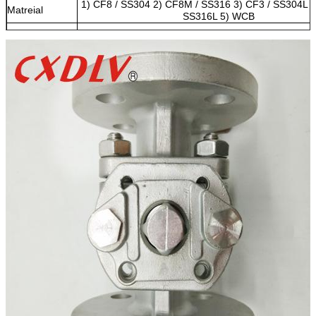
1) CF8 / SS304 2) CF8M / SS316 3) CF3 / SS304L 
Matreial
SS316L 5) WCB
Model
1) Model Platform Tinggi 2) Model Handle