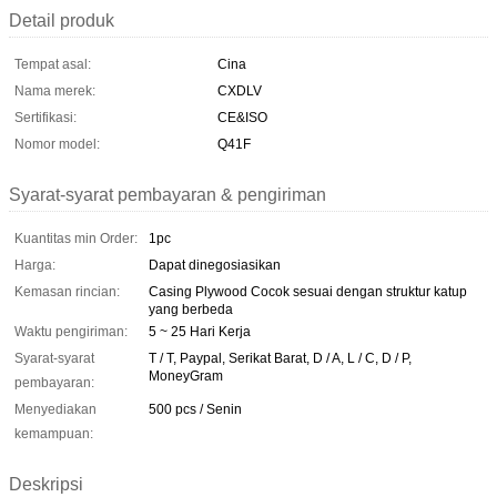
Detail produk
Tempat asal:
Cina
Nama merek:
CXDLV
Sertifikasi:
CE&ISO
Nomor model:
Q41F
Syarat-syarat pembayaran & pengiriman
Kuantitas min Order:
1pc
Harga:
Dapat dinegosiasikan
Kemasan rincian:
Casing Plywood Cocok sesuai dengan struktur katup
yang berbeda
Waktu pengiriman:
5 ~ 25 Hari Kerja
Syarat-syarat
T / T, Paypal, Serikat Barat, D / A, L / C, D / P,
MoneyGram
pembayaran:
Menyediakan
500 pcs / Senin
kemampuan:
Deskripsi