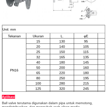
Unit: mm
Tekanan
Ukuran
L.
φE
15
130
95
20
140
105
25
150
115
32
165
135
40
180
145
50
200
160
PN16
65
220
180
80
250
195
100
280
215
125
320
245
150
360
280
Aplikasi
200
400
335
Ball valve terutama digunakan dalam pipa untuk memotong,
mendistribusikan, dan mengubah arah aliran media.