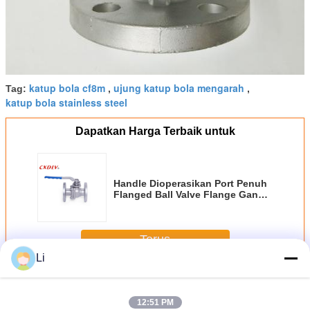
katup bola cf8m
ujung katup bola mengarah
Tag:
,
,
katup bola stainless steel
Dapatkan Harga Terbaik untuk
Handle Dioperasikan Port Penuh
Flanged Ball Valve Flange Ganda
Berakhir Standar GB
Terus
Li
Flanged ball valve
Lebih
12:51 PM