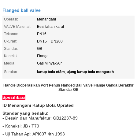
Flanged ball valve
Operasi:
Menangani
VALVE Material:
Besi tahan karat
Tekanan:
PN16
Ukuran:
DN15 ~ DN200
Standar:
GB
Koneksi:
Flange
Media:
Gas Minyak Air
katup bola cf8m
ujung katup bola mengarah
Sorotan:
,
Handle Dioperasikan Port Penuh Flanged Ball Valve Flange Ganda Berakhir
Standar GB
Spesifikasi
ID Menangani Katup Bola Oprated
Standar yang berlaku:
- Desain dan Manufaktur: GB12237-89
- Koneksi: JB / T79
- Uji Tahan Api: API607 4th 1993