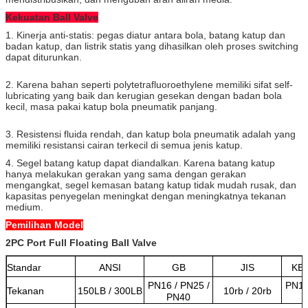
Kekuatan Ball Valve
1. Kinerja anti-statis: pegas diatur antara bola, batang katup dan
badan katup, dan listrik statis yang dihasilkan oleh proses switching
dapat diturunkan.
2. Karena bahan seperti polytetrafluoroethylene memiliki sifat self-
lubricating yang baik dan kerugian gesekan dengan badan bola
kecil, masa pakai katup bola pneumatik panjang.
3. Resistensi fluida rendah, dan katup bola pneumatik adalah yang
memiliki resistansi cairan terkecil di semua jenis katup.
4. Segel batang katup dapat diandalkan.
Karena batang katup
hanya melakukan gerakan yang sama dengan gerakan
mengangkat, segel kemasan batang katup tidak mudah rusak, dan
kapasitas penyegelan meningkat dengan meningkatnya tekanan
medium.
Pemilihan Model
2PC Port Full Floating Ball Valve
Standar
ANSI
GB
JIS
KE
PN16 / PN25 /
PN16
Tekanan
150LB / 300LB
10rb / 20rb
PN40