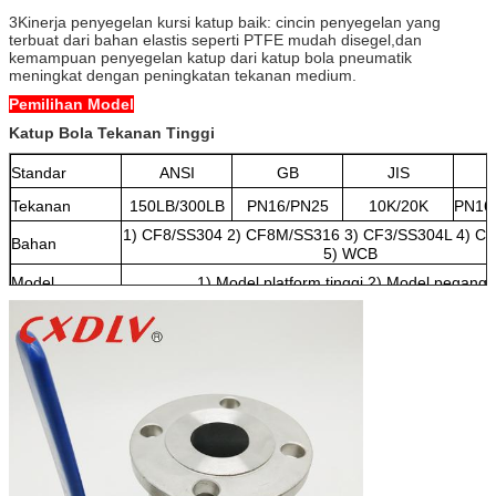
3Kinerja penyegelan kursi katup baik: cincin penyegelan yang
terbuat dari bahan elastis seperti PTFE mudah disegel,dan
kemampuan penyegelan katup dari katup bola pneumatik
meningkat dengan peningkatan tekanan medium.
Pemilihan Model
Katup Bola Tekanan Tinggi
Standar
ANSI
GB
JIS
Tekanan
150LB/300LB
PN16/PN25
10K/20K
PN16
1) CF8/SS304 2) CF8M/SS316 3) CF3/SS304L 4) C
Bahan
5) WCB
Model
1) Model platform tinggi 2) Model pegang