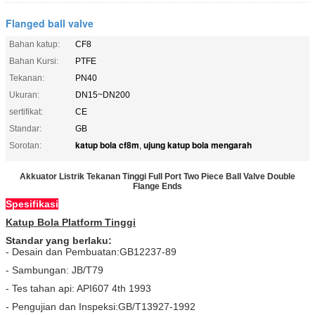
Flanged ball valve
Bahan katup:
CF8
Bahan Kursi:
PTFE
Tekanan:
PN40
Ukuran:
DN15~DN200
sertifikat:
CE
Standar:
GB
katup bola cf8m
ujung katup bola mengarah
Sorotan:
,
Akkuator Listrik Tekanan Tinggi Full Port Two Piece Ball Valve Double
Flange Ends
Spesifikasi
Katup Bola Platform Tinggi
Standar yang berlaku:
- Desain dan Pembuatan:GB12237-89
- Sambungan: JB/T79
- Tes tahan api: API607 4th 1993
- Pengujian dan Inspeksi:GB/T13927-1992