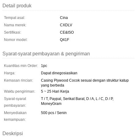
Detail produk
Tempat asal:
Cina
Nama merek:
CXDLV
Sertifikasi:
CE&ISO
Nomor model:
Q41F
Syarat-syarat pembayaran & pengiriman
Kuantitas min Order:
1pc
Harga:
Dapat dinegosiasikan
Kemasan rincian:
Casing Plywood Cocok sesuai dengan struktur katup
yang berbeda
Waktu pengiriman:
5 ~ 25 Hari Kerja
Syarat-syarat
T / T, Paypal, Serikat Barat, D / A, L / C, D / P,
MoneyGram
pembayaran:
Menyediakan
500 pcs / Senin
kemampuan:
Deskripsi