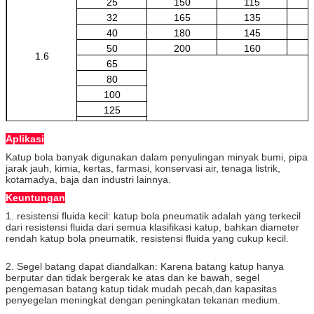
25
150
115
32
165
135
40
180
145
50
200
160
1.6
65
80
100
125
150
Aplikasi
200
Katup bola banyak digunakan dalam penyulingan minyak bumi, pipa
jarak jauh, kimia, kertas, farmasi, konservasi air, tenaga listrik,
kotamadya, baja dan industri lainnya.
Keuntungan
1. resistensi fluida kecil: katup bola pneumatik adalah yang terkecil
dari resistensi fluida dari semua klasifikasi katup, bahkan diameter
rendah katup bola pneumatik, resistensi fluida yang cukup kecil.
2. Segel batang dapat diandalkan: Karena batang katup hanya
berputar dan tidak bergerak ke atas dan ke bawah, segel
pengemasan batang katup tidak mudah pecah,dan kapasitas
penyegelan meningkat dengan peningkatan tekanan medium.