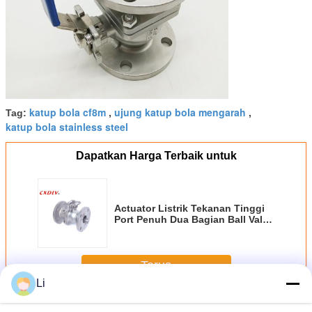
katup bola cf8m
ujung katup bola mengarah
Tag:
,
,
katup bola stainless steel
Dapatkan Harga Terbaik untuk
Actuator Listrik Tekanan Tinggi
Port Penuh Dua Bagian Ball Valve
Flange Ganda Berakhir
Terus
Li
Flanged ball valve
Lebih