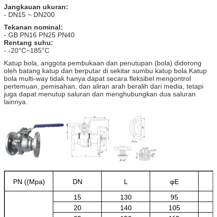
Jangkauan ukuran:
- DN15 ~ DN200
Tekanan nominal:
- GB PN16 PN25 PN40
Rentang suhu:
- -20°C~185°C
Katup bola, anggota pembukaan dan penutupan (bola) didorong
oleh batang katup dan berputar di sekitar sumbu katup bola.Katup
bola multi-way tidak hanya dapat secara fleksibel mengontrol
pertemuan, pemisahan, dan aliran arah beralih dari media, tetapi
juga dapat menutup saluran dan menghubungkan dua saluran
lainnya.
PN ((Mpa)
DN
L
φE
15
130
95
20
140
105