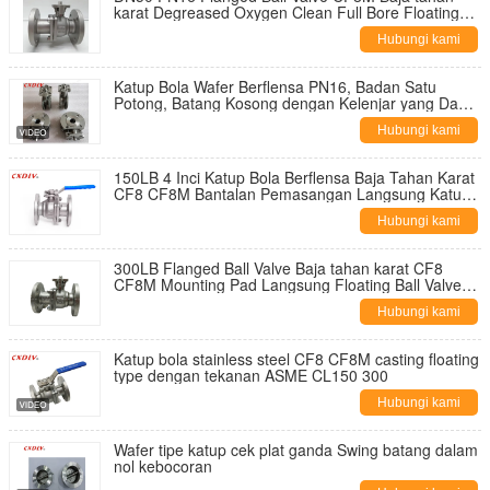
karat Degreased Oxygen Clean Full Bore Floating
Ball untuk layanan bebas minyak
Hubungi kami
Katup Bola Wafer Berflensa PN16, Badan Satu
Potong, Batang Kosong dengan Kelenjar yang Dapat
Disesuaikan untuk Air/Gas/Minyak
Hubungi kami
150LB 4 Inci Katup Bola Berflensa Baja Tahan Karat
CF8 CF8M Bantalan Pemasangan Langsung Katup
Bola Mengambang 2PC
Hubungi kami
300LB Flanged Ball Valve Baja tahan karat CF8
CF8M Mounting Pad Langsung Floating Ball Valve
2PC
Hubungi kami
Katup bola stainless steel CF8 CF8M casting floating
type dengan tekanan ASME CL150 300
Hubungi kami
Wafer tipe katup cek plat ganda Swing batang dalam
nol kebocoran