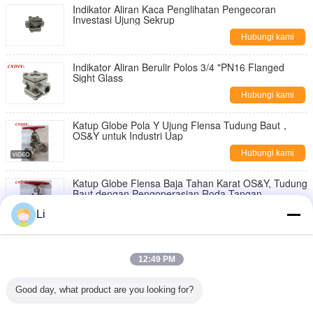
Indikator Aliran Kaca Penglihatan Pengecoran
Investasi Ujung Sekrup
Hubungi kami
Indikator Aliran Berulir Polos 3/4 "PN16 Flanged
Sight Glass
Hubungi kami
Katup Globe Pola Y Ujung Flensa Tudung Baut，
OS&Y untuk Industri Uap
Hubungi kami
Katup Globe Flensa Baja Tahan Karat OS&Y, Tudung
Baut dengan Pengoperasian Roda Tangan
Hubungi kami
Li
Katup Globe Sudut Berflensa Baja Cor dengan Roda
Tangan Manual, Layanan Kelautan
12:49 PM
Hubungi kami
Good day, what product are you looking for?
Katup Globe Sudut yang Dioperasikan dengan Roda
Tangan Manual dengan Koneksi Flensa untuk