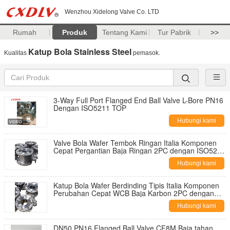
Wenzhou Xidelong Valve Co. LTD
Rumah
Produk
Tentang Kami
Tur Pabrik
>>
Katup Bola Stainless Steel
Kualitas
pemasok.
3-Way Full Port Flanged End Ball Valve L-Bore PN16
Dengan ISO5211 TOP
Hubungi kami
Valve Bola Wafer Tembok Ringan Italia Komponen
Cepat Pergantian Baja Ringan 2PC dengan ISO5211
Mounting Pad
Hubungi kami
Katup Bola Wafer Berdinding Tipis Italia Komponen
Perubahan Cepat WCB Baja Karbon 2PC dengan
Bantalan Pemasangan ISO5211
Hubungi kami
DN50 PN16 Flanged Ball Valve CF8M Baja tahan