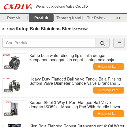
Wenzhou Xidelong Valve Co. LTD
Rumah
Produk
Tentang Kami
Tur Pabrik
>>
Katup Bola Stainless Steel
Kualitas
pemasok.
Katup bola wafer dinding tipis Italia dengan
komponen penggantian cepat - katup bola baja
tahan karat
Hubungi kami
Heavy Duty Flanged Ball Valve Tangki Baja Rinsing
Bottom Valve Diameter Change Valve Dirancang
untuk Sistem Fluida Industri
Hubungi kami
Karbon Steel 3 Way L-Port Flanged Ball Valve
dengan ISO5211 Mounting Pad With Handle Lever
JIS10K Connection
Hubungi kami
Klep Bola Flanged Robust Dirancang untuk Oil Water