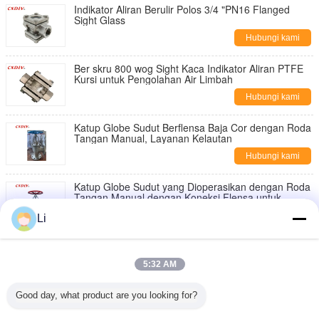
Indikator Aliran Berulir Polos 3/4 "PN16 Flanged
Sight Glass
Hubungi kami
Ber skru 800 wog Sight Kaca Indikator Aliran PTFE
Kursi untuk Pengolahan Air Limbah
Hubungi kami
Katup Globe Sudut Berflensa Baja Cor dengan Roda
Tangan Manual, Layanan Kelautan
Hubungi kami
Katup Globe Sudut yang Dioperasikan dengan Roda
Tangan Manual dengan Koneksi Flensa untuk
Kelautan
Hubungi kami
Li
Katup Globe Sudut Flensa DN50-DN200 Operasi
Manual Roda untuk Layanan Air Laut Kapal
5:32 AM
Hubungi kami
Good day, what product are you looking for?
C95800 Alloy 12 Inch ANSI150LB Flanged Globe
Valve dengan Handle Wheel