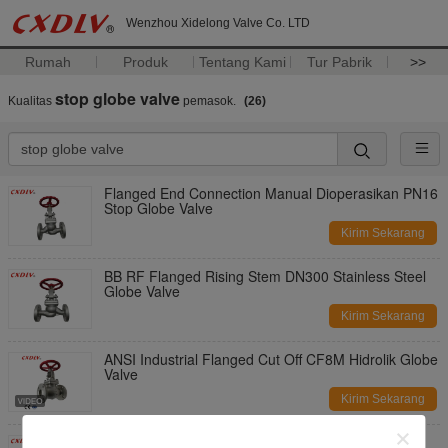
Wenzhou Xidelong Valve Co. LTD
Rumah
Produk
Tentang Kami
Tur Pabrik
>>
stop globe valve
Kualitas
pemasok.
(26)
Flanged End Connection Manual Dioperasikan PN16
Stop Globe Valve
Kirim Sekarang
BB RF Flanged Rising Stem DN300 Stainless Steel
Globe Valve
Kirim Sekarang
ANSI Industrial Flanged Cut Off CF8M Hidrolik Globe
Valve
Kirim Sekarang
Metal Seat SUS304 Ditutup PN10 Flanged Globe