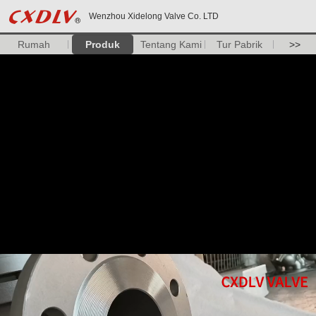
Wenzhou Xidelong Valve Co. LTD
Rumah
Produk
Tentang Kami
Tur Pabrik
>>