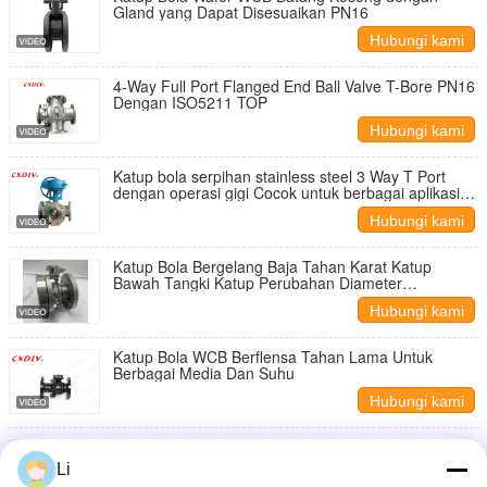
Gland yang Dapat Disesuaikan PN16
Hubungi kami
4-Way Full Port Flanged End Ball Valve T-Bore PN16
Dengan ISO5211 TOP
Hubungi kami
Katup bola serpihan stainless steel 3 Way T Port
dengan operasi gigi Cocok untuk berbagai aplikasi
industri
Hubungi kami
Katup Bola Bergelang Baja Tahan Karat Katup
Bawah Tangki Katup Perubahan Diameter
Menyediakan Solusi Kontrol Fluida yang Tahan
Hubungi kami
Lama
Katup Bola WCB Berflensa Tahan Lama Untuk
Berbagai Media Dan Suhu
Hubungi kami
Stainless Steel Tank Bottom Stainless steel Flanged
Ball Valve for precise and accurate flow control in
Li
industrial settings