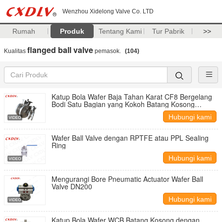
Wenzhou Xidelong Valve Co. LTD
Rumah
Produk
Tentang Kami
Tur Pabrik
>>
flanged ball valve
Kualitas
pemasok.
(104)
Katup Bola Wafer Baja Tahan Karat CF8 Bergelang
Bodi Satu Bagian yang Kokoh Batang Kosong
dengan Gland yang Dapat Disesuaikan PN16
Hubungi kami
Wafer Ball Valve dengan RPTFE atau PPL Sealing
Ring
Hubungi kami
Mengurangi Bore Pneumatic Actuator Wafer Ball
Valve DN200
Hubungi kami
Katup Bola Wafer WCB Batang Kosong dengan