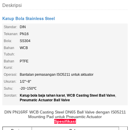
Deskripsi
Katup Bola Stainless Steel
Standar:
DIN
Tekanan:
PN16
Bola:
SS304
Bahan
WCB
Tubuh:
Bahan
PTFE
Kursi:
Operasi:
Bantalan pemasangan ISO5211 untuk aktuator
Ukuran:
1/2"~8"
Suhu:
-20~150℃
Katup bola baja tahan karat
WCB Casting Steel Ball Valve
Sorotan:
,
,
Pneumatic Actuator Ball Valve
DIN PN16RF WCB Casting Steel DN65 Ball Valve dengan IS05211
Mounting Pad untuk Pneuamtic Actuator
Spesifikasi