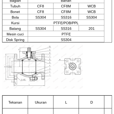
Bagian
Bahan
Tubuh
CF8
CF8M
WCB
Bonet
CF8
CF8M
WCB
Bola
SS304
SS316
SS304
Kursi
PTFE/POB/PPL
Batang
SS304
SS316
201
Mesin cuci
PTFE
Disk Spring
SS304
Tekanan
Ukuran
L
D