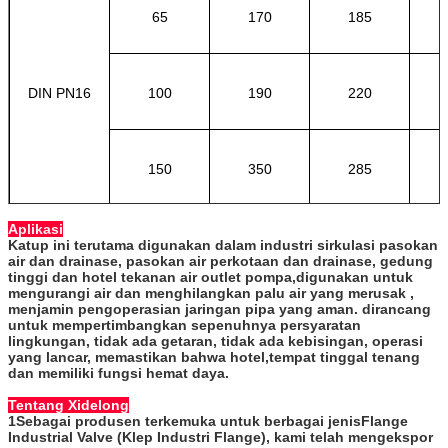
65
170
185
DIN PN16
100
190
220
150
350
285
Aplikasi
Katup ini terutama digunakan dalam industri sirkulasi pasokan
air dan drainase, pasokan air perkotaan dan drainase, gedung
tinggi dan hotel tekanan air outlet pompa,digunakan untuk
mengurangi air dan menghilangkan palu air yang merusak ,
menjamin pengoperasian jaringan pipa yang aman. dirancang
untuk mempertimbangkan sepenuhnya persyaratan
lingkungan, tidak ada getaran, tidak ada kebisingan, operasi
yang lancar, memastikan bahwa hotel,tempat tinggal tenang
dan memiliki fungsi hemat daya.
Tentang Xidelong
1Sebagai produsen terkemuka untuk berbagai jenis
Flange
Industrial Valve (Klep Industri Flange)
, kami telah mengekspor