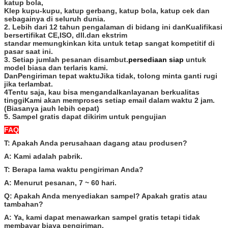
katup bola,
Klep kupu-kupu, katup gerbang, katup bola, katup cek dan
sebagainya di seluruh dunia.
2. Lebih dari 12 tahun pengalaman di bidang ini dan
Kualifikasi
bersertifikat CE,ISO, dll.
dan ekstrim
standar memungkinkan kita untuk tetap sangat kompetitif di
pasar saat ini.
3. Setiap jumlah pesanan disambut.
persediaan siap
untuk
model biasa dan terlaris kami.
Dan
Pengiriman tepat waktu
Jika tidak, tolong minta ganti rugi
jika terlambat.
4Tentu saja, kau bisa mengandalkan
layanan berkualitas
tinggi
Kami akan memproses setiap email dalam waktu 2 jam.
(Biasanya jauh lebih cepat)
5. Sampel gratis dapat dikirim untuk pengujian
FAQ
T: Apakah Anda perusahaan dagang atau produsen?
A: Kami adalah pabrik.
T: Berapa lama waktu pengiriman Anda?
A: Menurut pesanan, 7 ~ 60 hari.
Q: Apakah Anda menyediakan sampel? Apakah gratis atau
tambahan?
A: Ya, kami dapat menawarkan sampel gratis tetapi tidak
membayar biaya pengiriman.