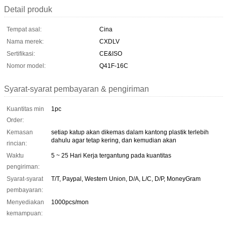
Detail produk
Tempat asal:
Cina
Nama merek:
CXDLV
Sertifikasi:
CE&ISO
Nomor model:
Q41F-16C
Syarat-syarat pembayaran & pengiriman
Kuantitas min
1pc
Order:
Kemasan
setiap katup akan dikemas dalam kantong plastik terlebih
dahulu agar tetap kering, dan kemudian akan
rincian:
Waktu
5 ~ 25 Hari Kerja tergantung pada kuantitas
pengiriman:
Syarat-syarat
T/T, Paypal, Western Union, D/A, L/C, D/P, MoneyGram
pembayaran:
Menyediakan
1000pcs/mon
kemampuan: