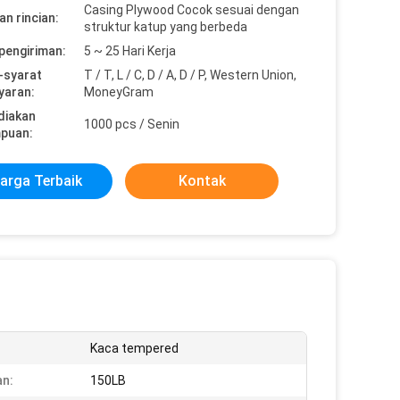
Casing Plywood Cocok sesuai dengan
n rincian:
struktur katup yang berbeda
pengiriman:
5 ~ 25 Hari Kerja
-syarat
T / T, L / C, D / A, D / P, Western Union,
yaran:
MoneyGram
diakan
1000 pcs / Senin
puan:
arga Terbaik
Kontak
Kaca tempered
n:
150LB