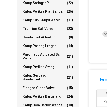
Katup Saringan Y
(22)
Katup Periksa Plat Ganda
(26)
Katup Kupu-Kupu Wafer
(11)
Trunnion Ball Valve
(23)
Handwheel Aktuator
(8)
Katup Pasang Lengan
(14)
Pneumatic Actuated Ball
(21)
Valve
Katup Periksa Swing
(11)
Katup Gerbang
(21)
Handwheel
Inform
Flanged Globe Valve
(15)
Ba
Katup Periksa Bergelang
(24)
Ka
Katup Bola Berulir Wanita
(18)