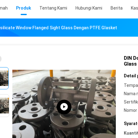
mah
Produk
Tentang Kami
Hubungi Kami
Berita
Ka
silicate Window Flanged Sight Glass Dengan PTFE Glasket
DIN D
Glass
Detail
Tempat
Nama 
Sertifik
Nomor 
Syarat
Kuanti