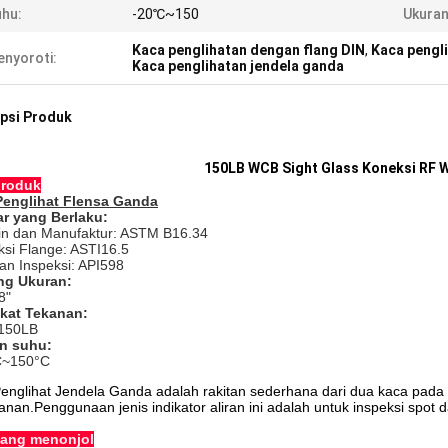
hu:
-20℃~150
Ukuran
Kaca penglihatan dengan flang DIN
,
Kaca pengl
nyoroti:
Kaca penglihatan jendela ganda
psi Produk
150LB WCB Sight Glass Koneksi RF
produk
Penglihat Flensa Ganda
r yang Berlaku:
in dan Manufaktur: ASTM B16.34
ksi Flange: ASTI16.5
dan Inspeksi: API598
ng Ukuran:
8"
kat Tekanan:
 150LB
an suhu:
C~150°C
englihat Jendela Ganda adalah rakitan sederhana dari dua kaca pada c
anan.Penggunaan jenis indikator aliran ini adalah untuk inspeksi spot 
yang menonjol