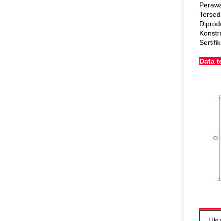
Peraw
Tersed
Diprod
Konstr
Sertifi
Data t
Uku