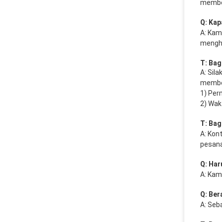
member
Q: Kap
A: Kam
menghu
T: Ba
A: Sil
member
1) Per
2) Wak
T: Bag
A: Kon
pesan
Q: Har
A: Kam
Q: Ber
A: Seb