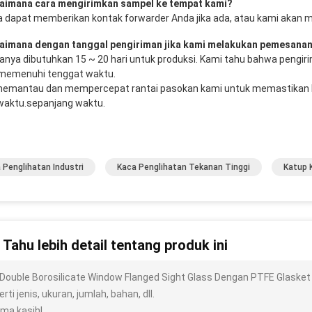
aimana cara mengirimkan sampel ke tempat kami?
a dapat memberikan kontak forwarder Anda jika ada, atau kami akan 
aimana dengan tanggal pengiriman jika kami melakukan pemesanan
sanya dibutuhkan 15 ~ 20 hari untuk produksi. Kami tahu bahwa pengir
memenuhi tenggat waktu. 
emantau dan mempercepat rantai pasokan kami untuk memastikan b
waktu.sepanjang waktu.
 Penglihatan Industri
Kaca Penglihatan Tekanan Tinggi
Katup 
n Tahu lebih detail tentang produk ini
 Double Borosilicate Window Flanged Sight Glass Dengan PTFE Glasket
rti jenis, ukuran, jumlah, bahan, dll.
ima kasih!