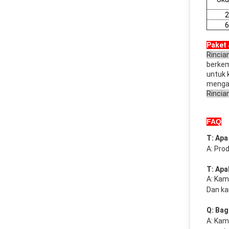
2
6
Paket 
Rincia
berkem
untuk 
mengat
Rincia
FAQ
T: Apa
A: Prod
T: Apa
A: Kam
Dan kam
Q: Bag
A: Kami