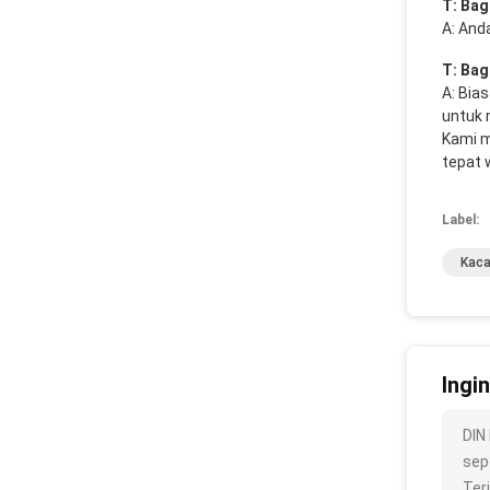
T: Bag
A: And
T: Bag
A: Bia
untuk 
Kami m
tepat 
Label:
Kaca
Ingi
DIN
sepe
Ter