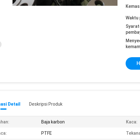
Kemasa
Waktu 
Syarat
pemba
Menye
kemam
H
asi Detail
Deskripsi Produk
han:
Baja karbon
Kaca:
ca:
PTFE
Tekana