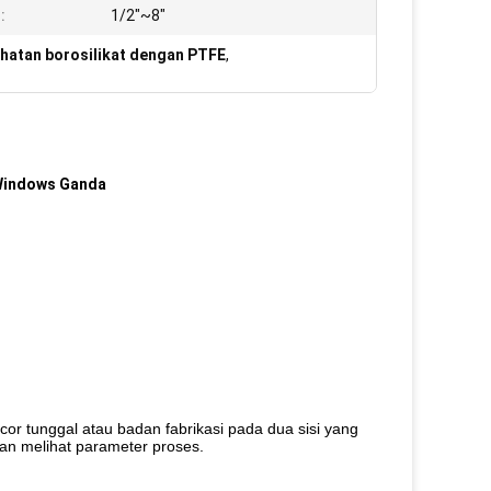
:
1/2"~8"
ihatan borosilikat dengan PTFE
,
 Windows Ganda
or tunggal atau badan fabrikasi pada dua sisi yang
dan melihat parameter proses.