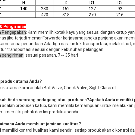
H
L
D
D1
D2
"
140
230
162
127
92
"
-
420
318
270
216
& Pengiriman
n Pengepakan
: Kami memilih kotak kayu yang sesuai dengan katup ya
as jika terjadi memar.Forwarder kerjasama jangka panjang akan mem
kami tanpa penundaan.Ada tiga cara untuk transportasi, melalui laut, 
ur transportasi sesuai dengan kebutuhan pelanggan.
n pengiriman
: sesuai pesanan, 7 ~ 35 hari
 produk utama Anda?
uk utama kami adalah Ball Valve, Check Valve, Sight Glass dll.
kah Anda seorang pedagang atau produsen?Apakah Anda memiliki 
i adalah produsen katup, kami memiliki kemampuan untuk melakukan 
i memiliki pabrik dan lini produksi sendiri. 
aimana Anda membuat jaminan kualitas?
 memiliki kontrol kualitas kami sendiri, setiap produk akan dikontrol d