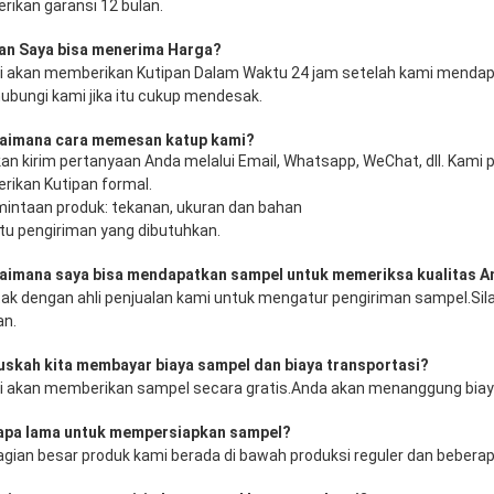
ikan garansi 12 bulan. 
an Saya bisa menerima Harga? 
i akan memberikan Kutipan Dalam Waktu 24 jam setelah kami mendap
bungi kami jika itu cukup mendesak.
gaimana cara memesan katup kami?
akan kirim pertanyaan Anda melalui Email, Whatsapp, WeChat, dll. Kami 
ikan Kutipan formal. 
mintaan produk: tekanan, ukuran dan bahan
tu pengiriman yang dibutuhkan.
aimana saya bisa mendapatkan sampel untuk memeriksa kualitas 
tak dengan ahli penjualan kami untuk mengatur pengiriman sampel.Si
an.
uskah kita membayar biaya sampel dan biaya transportasi? 
i akan memberikan sampel secara gratis.Anda akan menanggung biay
apa lama untuk mempersiapkan sampel?
agian besar produk kami berada di bawah produksi reguler dan beberap