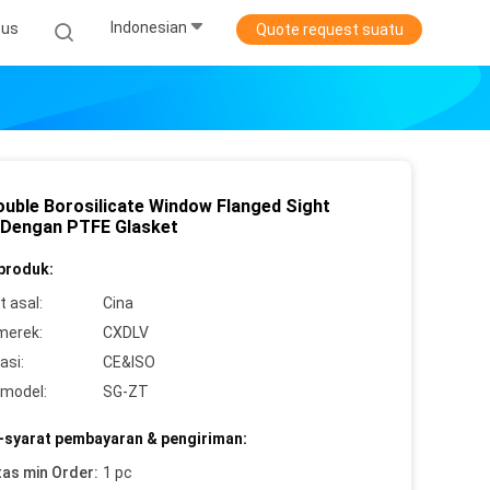
Indonesian
sus
Quote request suatu
ouble Borosilicate Window Flanged Sight
 Dengan PTFE Glasket
 produk:
 asal:
Cina
merek:
CXDLV
asi:
CE&ISO
model:
SG-ZT
-syarat pembayaran & pengiriman:
tas min Order:
1 pc