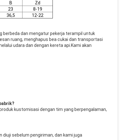
B
Zd
23
8-19
36,5
12-22
ng berbeda dan mengatur pekerja terampil untuk
esan ruang, menghapus bea cukai dan transportasi
melalui udara dan dengan kereta api.Kami akan
pabrik?
produk kustomisasi 
dengan tim yang berpengalaman, 
an diuji sebelum pengiriman, dan kami juga 