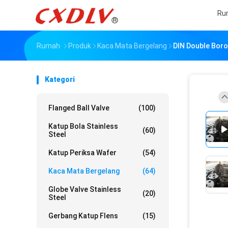
Ru
Rumah
Produk
Kaca Mata Bergelang
DIN Double Boro
Kategori
Flanged Ball Valve
(100)
Katup Bola Stainless
(60)
Steel
Katup Periksa Wafer
(54)
Kaca Mata Bergelang
(64)
Globe Valve Stainless
(20)
Steel
Gerbang Katup Flens
(15)