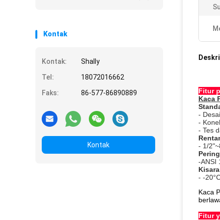
Su
Me
Kontak
Deskri
Kontak:
Shally
Tel:
18072016662
Fitur 
Faks:
86-577-86890889
Kaca 
Standa
- Desa
- Kone
- Tes 
Renta
Kontak
- 1/2"~
Pering
-ANSI
Kisar
- -20°
Kaca P
berlaw
Fitur 