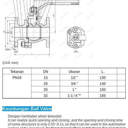
(Unit: mm)
Tekanan
DN
Ukuran
L.
PN16
15
1/2 "
130
20
3/4 "
140
25
1 "
150
32
1-1 / 4 ""
165
Keuntungan Ball Valve
Dengan hambatan aliran terendah
It can realize quick opening and closing, and the opening and closing time
of some structures is only 0.05~0.1s, so that it can be used in the automation