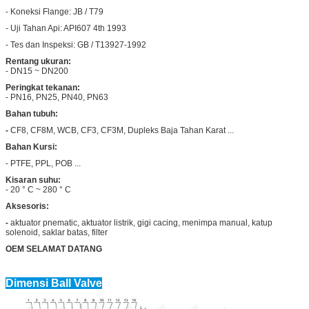
- Koneksi Flange: JB / T79
- Uji Tahan Api: API607 4th 1993
- Tes dan Inspeksi: GB / T13927-1992
Rentang ukuran:
- DN15 ~ DN200
Peringkat tekanan:
- PN16, PN25, PN40, PN63
Bahan tubuh:
-
CF8, CF8M, WCB, CF3, CF3M, Dupleks Baja Tahan Karat ...
Bahan Kursi:
- PTFE, PPL, POB ...
Kisaran suhu:
- 20 ° C ~ 280 ° C
Aksesoris:
-
aktuator pnematic, aktuator listrik, gigi cacing, menimpa manual, katup
solenoid, saklar batas, filter
OEM SELAMAT DATANG
Dimensi Ball Valve