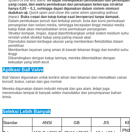
system of the test stand.
Ini dapat mewujudkan pembukaan dan penutupan
yang cepat, dan waktu pembukaan dan penutupan beberapa struktur
hanya 0,05 ~ 0,1, sehingga dapat digunakan dalam sistem otomasi
dudukan uji.
Quick open and close the valve when operating without
impact.
Buka cepat dan tutup katup saat beroperasi tanpa dampak.
Dalam pembukaan penuh dan tertutup penuh, bola dan kursi permukaan
penyegelan dan isolasi media, sehingga kecepatan tinggi melalui media
katup tidak akan menyebabkan erosi permukaan penyegelan.
Struktur kompak, ringan, dapat dipertimbangkan untuk sistem medium suhu
rendah untuk struktur katup yang paling masuk akal.
Diproduksi dalam berbagai ukuran yang memberikan fleksibilitas dalam
pemilihan
Memberikan layanan yang aman di bawah tekanan tinggi dan kondisi suhu
tinggi
Dibandingkan dengan katup lainnya, mereka dikendalikan dengan
kekuatan yang lebih kecil.
Aplikasi Ball Valve
Ball Valves digunakan untuk kontrol aliran dan tekanan dan mematikan cairan
korosif, bubur, cairan dan gas normal.
Mereka digunakan dalam industri minyak dan gas alam, tetapi juga
menemukan tempat di banyak sektor manufaktur dan penyimpanan bahan
kimia.
Seleksi Lebih Banyak
Standar
ANSI
GB
JIS
KE
PN16