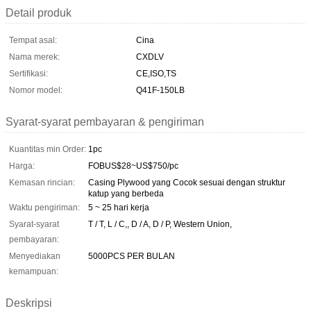
Detail produk
Tempat asal:
Cina
Nama merek:
CXDLV
Sertifikasi:
CE,ISO,TS
Nomor model:
Q41F-150LB
Syarat-syarat pembayaran & pengiriman
Kuantitas min Order:
1pc
Harga:
FOBUS$28~US$750/pc
Kemasan rincian:
Casing Plywood yang Cocok sesuai dengan struktur
katup yang berbeda
Waktu pengiriman:
5 ~ 25 hari kerja
Syarat-syarat
T / T, L / C,, D / A, D / P, Western Union,
pembayaran:
Menyediakan
5000PCS PER BULAN
kemampuan:
Deskripsi