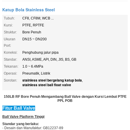
Katup Bola Stainless Steel
Tubuh:
CF8, CF8M, WCB ...
Kursi:
PTFE, RPTFE
Struktur:
Bore Penuh
Ukuran
DN15 ~ DN200
Port:
Koneksi:
Penghubung jalur pipa
Standar:
ANSI, ASME, API, DIN, JIS, BS, GB
Tekanan:
1.0 ~ 6.4MPa
Operasi:
Pneumatik, Listrik
stainless steel bergelang katup bola
Sorotan:
,
stainless steel ball float valve
150LB RF Bore Penuh Mengambang Ball Valve dengan Kursi Lembut PTFE
PPL POB
Fitur Ball Valve
Ball Valve Platform Tinggi
Standar yang berlaku:
- Desain dan Manufaktur: GB12237-89