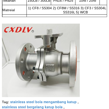
Tekanan
150LB / 300LB
PN16 / PN25
10rb / 20rb
1) CF8 / SS304 2) CF8M / SS316 3) CF3 / SS304L 
Matreial
SS316L 5) WCB
Model
1) Model Platform Tinggi 2) Model Handle
stainless steel bola mengambang katup
Tag:
,
stainless steel bergelang katup bola
,