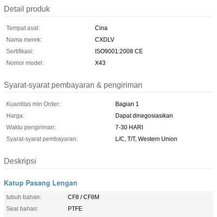
Detail produk
Tempat asal:
Cina
Nama merek:
CXDLV
Sertifikasi:
ISO9001:2008 CE
Nomor model:
X43
Syarat-syarat pembayaran & pengiriman
Kuantitas min Order:
Bagian 1
Harga:
Dapat dinegosiasikan
Waktu pengiriman:
7-30 HARI
Syarat-syarat pembayaran:
L/C, T/T, Western Union
Deskripsi
Katup Pasang Lengan
tubuh bahan:
CF8 / CF8M
Seal bahan:
PTFE