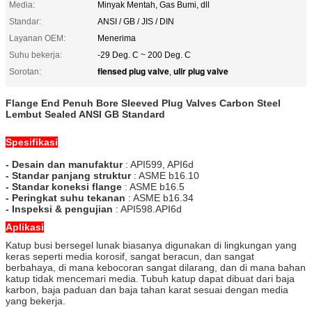
Media:
Minyak Mentah, Gas Bumi, dll
Standar:
ANSI / GB / JIS / DIN
Layanan OEM:
Menerima
Suhu bekerja:
-29 Deg. C ~ 200 Deg. C
flensed plug valve
ulir plug valve
Sorotan:
,
Flange End Penuh Bore Sleeved Plug Valves Carbon Steel
Lembut Sealed ANSI GB Standard
Spesifikasi
- Desain dan manufaktur
: API599, API6d
- Standar panjang struktur
: ASME b16.10
- Standar koneksi flange
: ASME b16.5
- Peringkat suhu tekanan
: ASME b16.34
- Inspeksi & pengujian
: API598.API6d
Aplikasi
Katup busi bersegel lunak biasanya digunakan di lingkungan yang
keras seperti media korosif, sangat beracun, dan sangat
berbahaya, di mana kebocoran sangat dilarang, dan di mana bahan
katup tidak mencemari media.
Tubuh katup dapat dibuat dari baja
karbon, baja paduan dan baja tahan karat sesuai dengan media
yang bekerja.