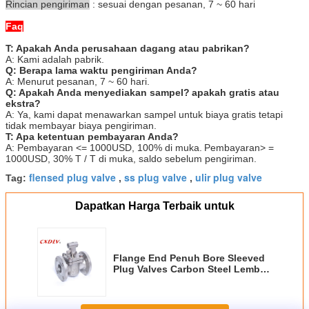
Rincian pengiriman
: sesuai dengan pesanan, 7 ~ 60 hari
Faq
T: Apakah Anda perusahaan dagang atau pabrikan?
A: Kami adalah pabrik.
Q: Berapa lama waktu pengiriman Anda?
A: Menurut pesanan, 7 ~ 60 hari.
Q: Apakah Anda menyediakan sampel?
apakah gratis atau
ekstra?
A: Ya, kami dapat menawarkan sampel untuk biaya gratis tetapi
tidak membayar biaya pengiriman.
T: Apa ketentuan pembayaran Anda?
A: Pembayaran <= 1000USD, 100% di muka.
Pembayaran> =
1000USD, 30% T / T di muka, saldo sebelum pengiriman.
flensed plug valve
ss plug valve
ulir plug valve
Tag:
,
,
Dapatkan Harga Terbaik untuk
Flange End Penuh Bore Sleeved
Plug Valves Carbon Steel Lembut
Sealed ANSI GB Standard