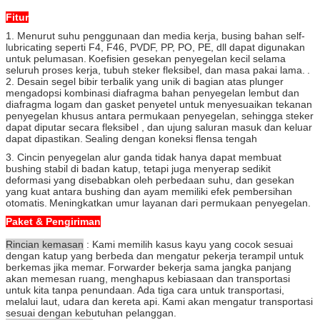
Fitur
1. Menurut suhu penggunaan dan media kerja, busing bahan self-
lubricating seperti F4, F46, PVDF, PP, PO, PE, dll dapat digunakan
untuk pelumasan.
Koefisien gesekan penyegelan kecil selama
seluruh proses kerja, tubuh steker fleksibel, dan masa pakai lama.
.
2. Desain segel bibir terbalik yang unik di bagian atas plunger
mengadopsi kombinasi diafragma bahan penyegelan lembut dan
diafragma logam dan gasket penyetel untuk menyesuaikan tekanan
penyegelan khusus antara permukaan penyegelan, sehingga steker
dapat diputar secara fleksibel , dan ujung saluran masuk dan keluar
dapat dipastikan.
Sealing dengan koneksi flensa tengah
3. Cincin penyegelan alur ganda tidak hanya dapat membuat
bushing stabil di badan katup, tetapi juga menyerap sedikit
deformasi yang disebabkan oleh perbedaan suhu, dan gesekan
yang kuat antara bushing dan ayam memiliki efek pembersihan
otomatis.
Meningkatkan umur layanan dari permukaan penyegelan.
Paket & Pengiriman
Rincian kemasan
: Kami memilih kasus kayu yang cocok sesuai
dengan katup yang berbeda dan mengatur pekerja terampil untuk
berkemas jika memar.
Forwarder bekerja sama jangka panjang
akan memesan ruang, menghapus kebiasaan dan transportasi
untuk kita tanpa penundaan.
Ada tiga cara untuk transportasi,
melalui laut, udara dan kereta api.
Kami akan mengatur transportasi
sesuai dengan kebutuhan pelanggan.