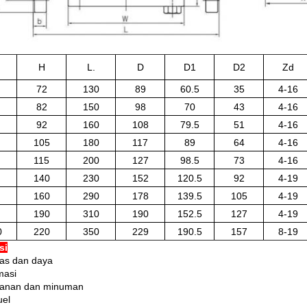
N
H
L.
D
D1
D2
Zd
72
130
89
60.5
35
4-16
82
150
98
70
43
4-16
92
160
108
79.5
51
4-16
105
180
117
89
64
4-16
115
200
127
98.5
73
4-16
140
230
152
120.5
92
4-19
160
290
178
139.5
105
4-19
190
310
190
152.5
127
4-19
0
220
350
229
190.5
157
8-19
si
itas dan daya
masi
kanan dan minuman
uel