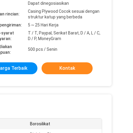
Dapat dinegosiasikan
Casing Plywood Cocok sesuai dengan
n rincian:
struktur katup yang berbeda
pengiriman:
5 ~ 25 Hari Kerja
-syarat
T / T, Paypal, Serikat Barat, D / A, L / C,
yaran:
D / P, MoneyGram
diakan
500 pcs / Senin
puan:
arga Terbaik
Kontak
Borosilikat