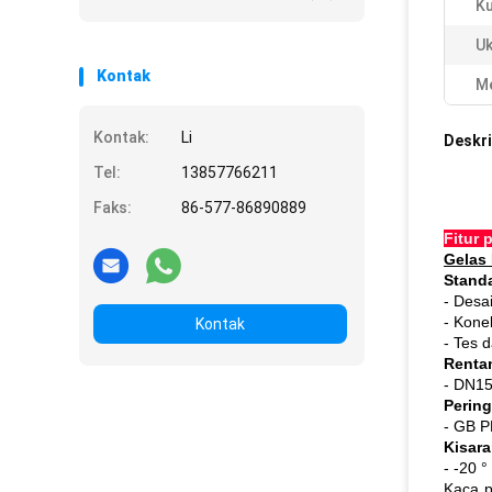
Ku
Uk
Kontak
Me
Kontak:
Li
Deskri
Tel:
13857766211
Faks:
86-577-86890889
Fitur 
Gelas
Standa
- Desa
- Kone
Kontak
- Tes 
Renta
- DN1
Pering
- GB 
Kisar
- -20 °
Kaca p