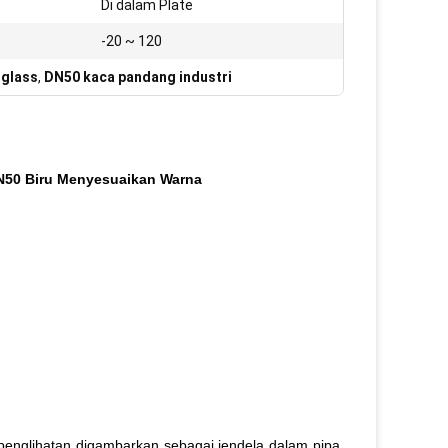
Di dalam Plate
-20 ~ 120
 glass
,
DN50 kaca pandang industri
DN50 Biru Menyesuaikan Warna
a penglihatan digambarkan sebagai jendela dalam pipa,