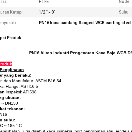
rsi:
PTFE
Nodel:
uran Katup:
1/2 "~ 8"
Suhu:
nyoroti:
PN16 kaca pandang flanged
,
WCB casting steel
psi Produk
PN16 Aliran Industri Pengecoran Kaca Baja WCB 
produk
 Penglihatan
r yang berlaku:
in dan Manufaktur: ASTM B16.34
ksi Flange: ASTI16.5
dan Inspeksi: API598
ng ukuran:
5 ~ DN150
kat tekanan:
PN16
an suhu:
 C ~ 185 ° C
englihatan, juga disebut kaca inspeksi, port penglihatan atau jendel