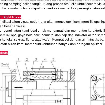
inding samping boiler, tangki, ruang proses atau silo untuk secara vis
 kaca mata ini Anda dapat memeriksa / memeriksa perangkat atau sel
ar Sight Glass
 indikasi aliran visual sederhana akan mencukupi, kami memiliki opsi 
an besar aplikasi.
tor penglihatan kami ideal untuk mengamati dan memantau karakteristik 
emiliki opsi gaya bola naik, pemintal dan flap dan indikator aliran se
 koneksi sekrup, flens, atau wafer.
Kompatibel dengan air, minyak, bah
hatan aliran kami memenuhi kebutuhan banyak dan beragam aplikasi.
eknis