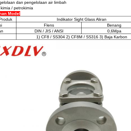
gelolaan dan pengelolaan air limbah
kimia / petrokimia
ihan Model
Produk
Indikator Sight Glass Aliran
i
Flens
Benang
an
DIN / JIS / ANSI
0,6Mpa
1) CF8 / SS304 2) CF8M / SS316 3) Baja Karbon