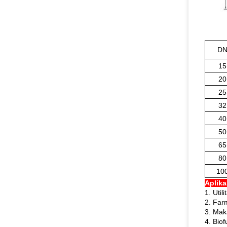
D
15
20
25
32
40
50
65
80
10
Aplika
1. Util
2. Far
3. Ma
4. Biof