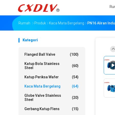
Ru
Rumah
Produk
Kaca Mata Bergelang
PN16 Aliran Ind
Kategori
Flanged Ball Valve
(100)
Katup Bola Stainless
(60)
Steel
Katup Periksa Wafer
(54)
Kaca Mata Bergelang
(64)
Globe Valve Stainless
(20)
Steel
Gerbang Katup Flens
(15)