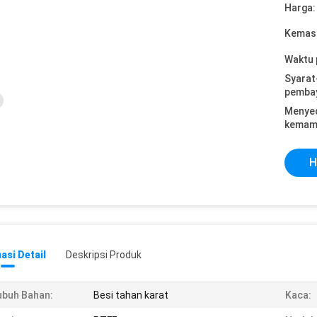
Harga:
Kemasa
Waktu 
Syarat
pemba
Menye
kemam
H
asi Detail
Deskripsi Produk
buh Bahan:
Besi tahan karat
Kaca: