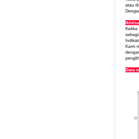
atau d
Dengan
Ikhtis
Ketika
sebagi
Indika
Kami m
dengan
pengli
Data t