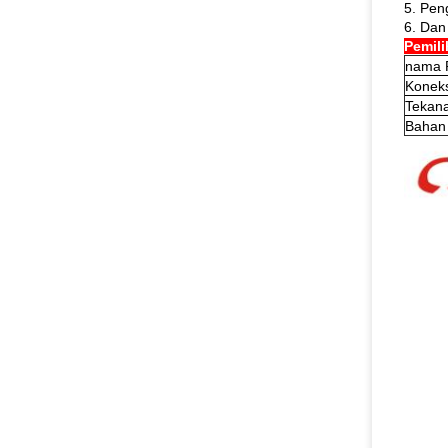
5. Pen
6. Dan 
Pemil
nama 
Koneks
Tekan
Bahan