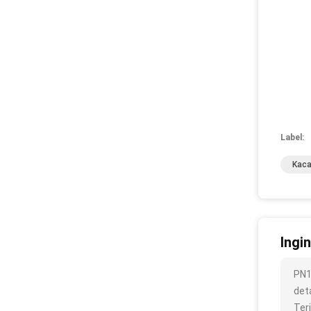
Label:
Kaca
Ingi
PN1
deta
Ter