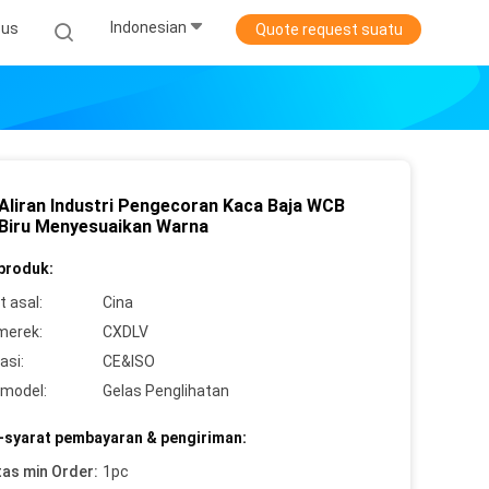
Indonesian
sus
Quote request suatu
Aliran Industri Pengecoran Kaca Baja WCB
Biru Menyesuaikan Warna
 produk:
 asal:
Cina
merek:
CXDLV
asi:
CE&ISO
model:
Gelas Penglihatan
-syarat pembayaran & pengiriman:
tas min Order:
1pc