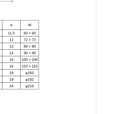
b
W
11.5
60 × 60
12
72 × 72
13
80 × 80
14
90 × 90
15
100 × 100
16
110 × 110
18
φ160
19
φ182
24
φ210