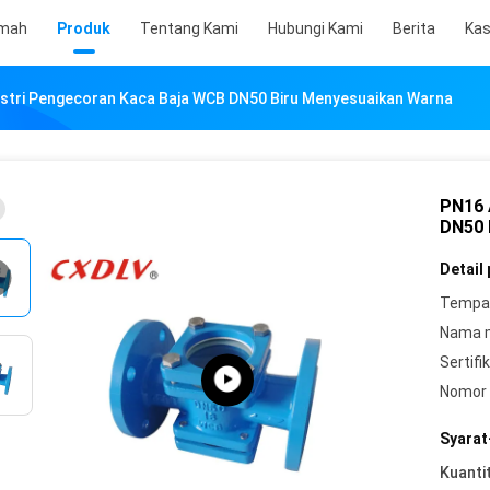
mah
Produk
Tentang Kami
Hubungi Kami
Berita
Ka
ustri Pengecoran Kaca Baja WCB DN50 Biru Menyesuaikan Warna
PN16 
DN50 
Detail
Tempat
Nama 
Sertifik
Nomor 
Syarat
Kuanti