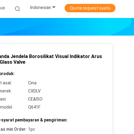
Indonesian
sus
Quote request suatu
nda Jendela Borosilikat Visual Indikator Arus
 Glass Valve
 produk:
 asal:
Cina
merek:
CXDLV
asi:
CE&ISO
model:
Q641F
-syarat pembayaran & pengiriman:
tas min Order:
1pc