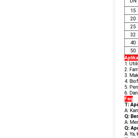
DN
15
20
25
32
40
50
Aplik
1. Uti
2. Far
3. Ma
4. Bio
5. Pen
6. Dan
Faq
T: Ap
A: Kam
Q: Be
A: Men
Q: Ap
A: Ya,