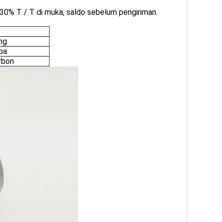
0% T / T di muka, saldo sebelum pengiriman.
ng
pa
rbon