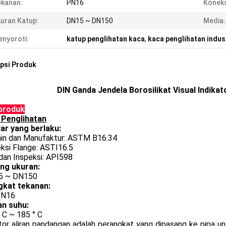
kanan:
PN16
Koneks
uran Katup:
DN15 ~ DN150
Media:
nyoroti:
katup penglihatan kaca
,
kaca penglihatan indus
psi Produk
DIN Ganda Jendela Borosilikat Visual Indikat
 produk
 Penglihatan
ar yang berlaku:
ain dan Manufaktur: ASTM B16.34
ksi Flange: ASTI16.5
dan Inspeksi: API598
ng ukuran:
5 ~ DN150
gkat tekanan:
PN16
an suhu:
° C ~ 185 ° C
tor aliran pandangan adalah perangkat yang dipasang ke pipa un