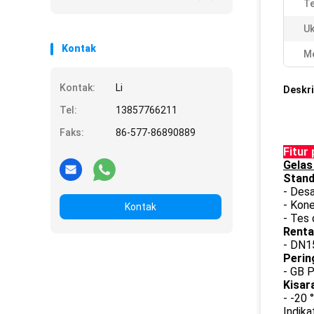
Te
Uk
Kontak
Me
Kontak:
Li
Deskri
Tel:
13857766211
Faks:
86-577-86890889
Fitur
Gelas
Stand
- Des
- Kone
Kontak
- Tes 
Renta
- DN1
Perin
- GB 
Kisar
- -20 
Indika