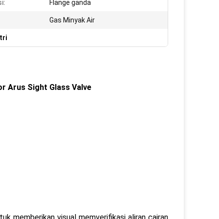
i:
Flange ganda
Gas Minyak Air
tri
or Arus Sight Glass Valve
tuk memberikan visual memverifikasi aliran cairan