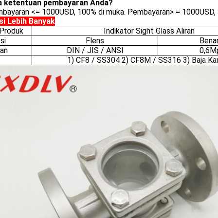
a ketentuan pembayaran Anda?
mbayaran <= 1000USD, 100% di muka. Pembayaran> = 1000USD, 3
si Lebih Banyak
Produk
Indikator Sight Glass Aliran
si
Flens
Bena
an
DIN / JIS / ANSI
0,6M
1) CF8 / SS304 2) CF8M / SS316 3) Baja Ka