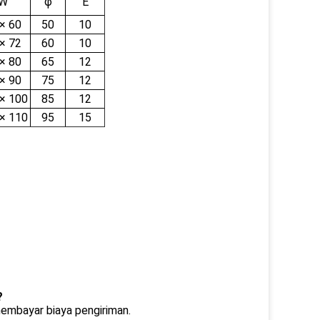
W
φ
E
× 60
50
10
× 72
60
10
× 80
65
12
× 90
75
12
× 100
85
12
× 110
95
15
?
membayar biaya pengiriman.