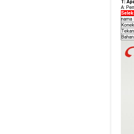
T: Ap
A: Pe
Selek
nama 
Konek
Tekan
Bahan