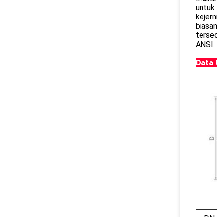
untuk 
kejern
biasan
terse
ANSI. 
Data 