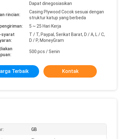
Dapat dinegosiasikan
Casing Plywood Cocok sesuai dengan
n rincian:
struktur katup yang berbeda
pengiriman:
5 ~ 25 Hari Kerja
-syarat
T / T, Paypal, Serikat Barat, D / A, L / C,
yaran:
D / P, MoneyGram
diakan
500 pcs / Senin
puan:
arga Terbaik
Kontak
r:
GB