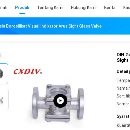
mah
Produk
Tentang Kami
Hubungi Kami
Berita
Ka
a Borosilikat Visual Indikator Arus Sight Glass Valve
DIN Ga
Sight
Detail
Tempat
Nama 
Sertifik
Nomor 
Syarat
Kuanti