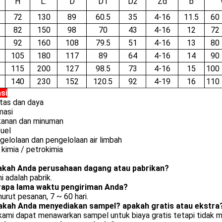
H
L.
D
D1
D2
Zd
b
72
130
89
60.5
35
4-16
11.5
60 
82
150
98
70
43
4-16
12
72 
92
160
108
79.5
51
4-16
13
80 
105
180
117
89
64
4-16
14
90 
115
200
127
98.5
73
4-16
15
100 
140
230
152
120.5
92
4-19
16
110 
asi
litas dan daya
masi
kanan dan minuman
fuel
gelolaan dan pengelolaan air limbah
 kimia / petrokimia
akah Anda perusahaan dagang atau pabrikan?
i adalah pabrik.
rapa lama waktu pengiriman Anda?
urut pesanan, 7 ~ 60 hari.
akah Anda menyediakan sampel?
apakah gratis atau ekstra
 kami dapat menawarkan sampel untuk biaya gratis tetapi tidak 