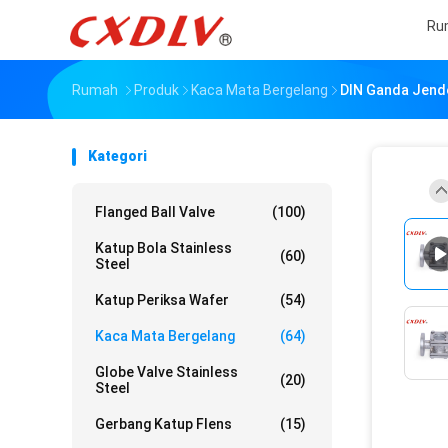
Ru
Rumah
Produk
Kaca Mata Bergelang
DIN Ganda Jendel
Kategori
Flanged Ball Valve
(100)
Katup Bola Stainless
(60)
Steel
Katup Periksa Wafer
(54)
Kaca Mata Bergelang
(64)
Globe Valve Stainless
(20)
Steel
Gerbang Katup Flens
(15)