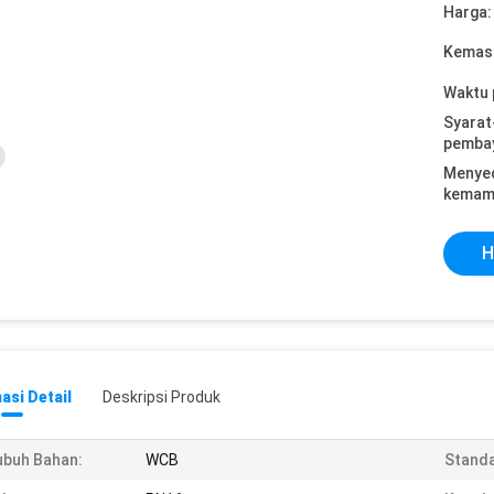
Harga:
Kemasa
Waktu 
Syarat
pemba
Menye
kemam
H
asi Detail
Deskripsi Produk
buh Bahan:
WCB
Standa