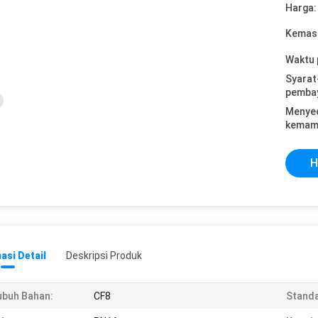
Harga:
Kemasa
Waktu 
Syarat
pemba
Menye
kemam
H
asi Detail
Deskripsi Produk
buh Bahan:
CF8
Standa