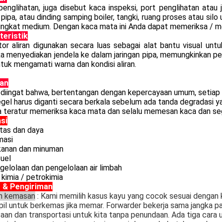
englihatan, juga disebut kaca inspeksi, port penglihatan atau
pipa, atau dinding samping boiler, tangki, ruang proses atau silo
tingkat medium. Dengan kaca mata ini Anda dapat memeriksa / m
teristik
tor aliran digunakan secara luas sebagai alat bantu visual unt
 menyediakan jendela ke dalam jaringan pipa, memungkinkan pen
tuk mengamati warna dan kondisi aliran.
an
 diingat bahwa, bertentangan dengan kepercayaan umum, setiap 
gel harus diganti secara berkala sebelum ada tanda degradasi y
a teratur memeriksa kaca mata dan selalu memesan kaca dan s
asi
litas dan daya
masi
kanan dan minuman
fuel
gelolaan dan pengelolaan air limbah
 kimia / petrokimia
 & Pengiriman
an kemasan
: Kami memilih kasus kayu yang cocok sesuai dengan
il untuk berkemas jika memar.
Forwarder bekerja sama jangka 
aan dan transportasi untuk kita tanpa penundaan.
Ada tiga cara u