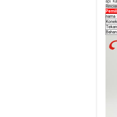
api.
Ka
Rincia
Pemil
nama 
Konek
Tekan
Bahan