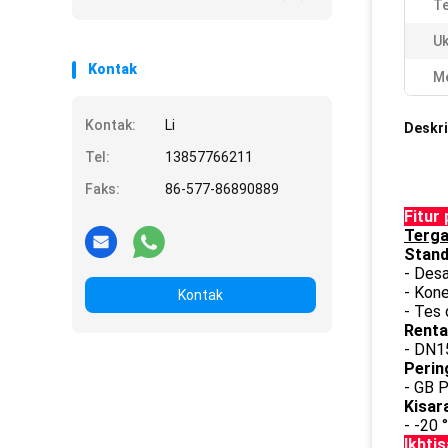
Te
Uk
Kontak
Me
Kontak:
Li
Deskri
Tel:
13857766211
Faks:
86-577-86890889
Fitur
Terga
Stand
- Des
- Kone
Kontak
- Tes 
Renta
- DN1
Perin
- GB 
Kisar
- -20 
Ikhtis