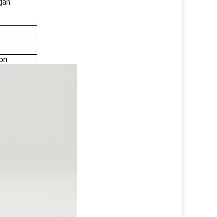
gan.
on