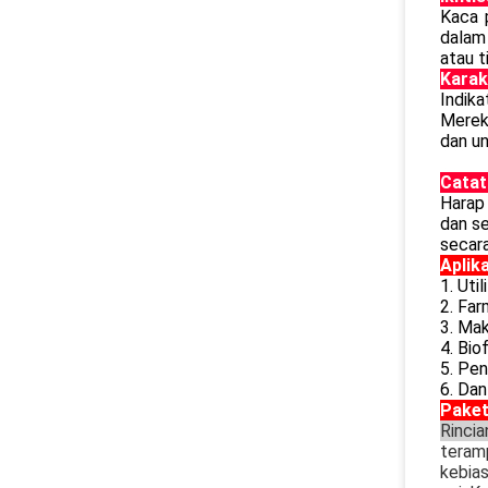
Kaca p
dalam 
atau 
Karak
Indika
Mereka
dan un
Catat
Harap
dan se
secar
Aplik
1. Uti
2. Far
3. Ma
4. Bio
5. Pen
6. Dan
Paket
Rinci
teramp
kebias