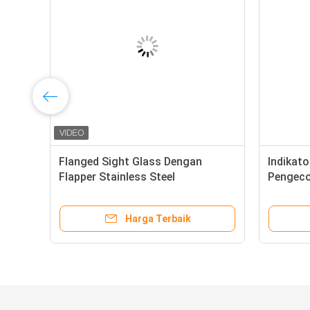
Flanged Sight Glass Dengan
Indikato
Flapper Stainless Steel
Pengeco
Borosilicate Glass PN16
Sekrup
Connection
Harga Terbaik