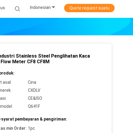
Indonesian
sus
Quote request suatu
ndustri Stainless Steel Penglihatan Kaca
d Flow Meter CF8 CF8M
 produk:
 asal:
Cina
merek:
CXDLV
asi:
CE&ISO
model:
Q641F
-syarat pembayaran & pengiriman:
tas min Order:
1pc