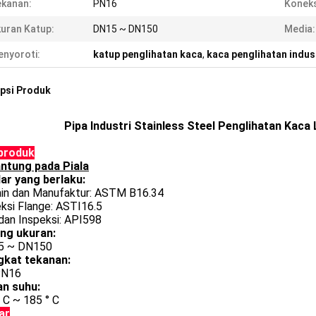
kanan:
PN16
Koneks
uran Katup:
DN15 ~ DN150
Media:
nyoroti:
katup penglihatan kaca
,
kaca penglihatan indus
psi Produk
Pipa Industri Stainless Steel Penglihatan Kaca
 produk
ntung pada Piala
ar yang berlaku:
ain dan Manufaktur: ASTM B16.34
ksi Flange: ASTI16.5
dan Inspeksi: API598
ng ukuran:
5 ~ DN150
gkat tekanan:
PN16
an suhu:
° C ~ 185 ° C
ar