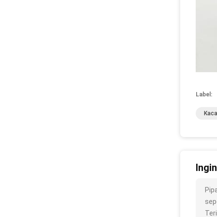
Label:
Kaca
Ingi
Pip
sepe
Ter