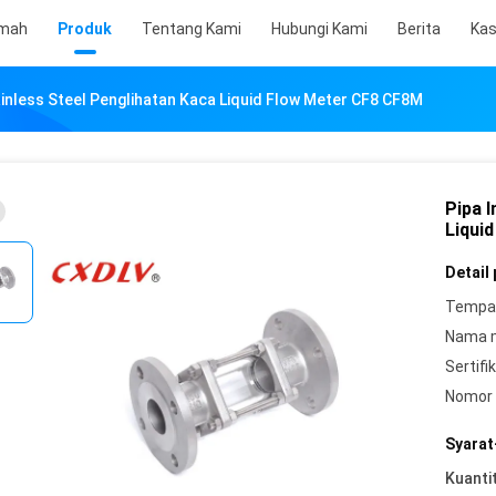
mah
Produk
Tentang Kami
Hubungi Kami
Berita
Ka
ainless Steel Penglihatan Kaca Liquid Flow Meter CF8 CF8M
Pipa I
Liqui
Detail
Tempat
Nama 
Sertifik
Nomor 
Syarat
Kuanti