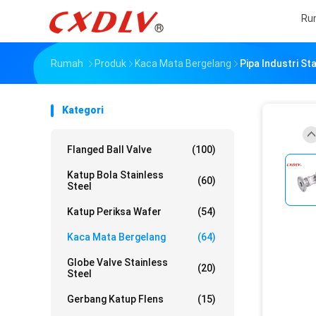
Ru
Rumah
Produk
Kaca Mata Bergelang
Pipa Industri St
Kategori
Flanged Ball Valve
(100)
Katup Bola Stainless
(60)
Steel
Katup Periksa Wafer
(54)
Kaca Mata Bergelang
(64)
Globe Valve Stainless
(20)
Steel
Gerbang Katup Flens
(15)