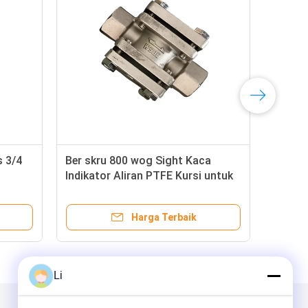
s 3/4
Ber skru 800 wog Sight Kaca
Sam
Indikator Aliran PTFE Kursi untuk
Pen
Pengolahan Air Limbah
Inc
Harga Terbaik
Li