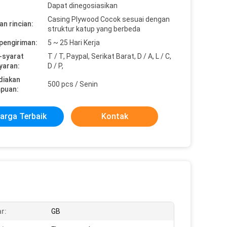
Dapat dinegosiasikan
Casing Plywood Cocok sesuai dengan
n rincian:
struktur katup yang berbeda
pengiriman:
5 ~ 25 Hari Kerja
-syarat
T / T, Paypal, Serikat Barat, D / A, L / C,
yaran:
D / P,
diakan
500 pcs / Senin
puan:
arga Terbaik
Kontak
r:
GB