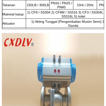
PN16 / PN25 /
Tekanan
150LB / 300LB
10rb / 20rb
PN1
PN40
1) CF8 / SS304 2) CF8M / SS316 3) CF3 / SS304L 
Matreial katup
SS316L 5) toilet
1) Akting Tunggal (Pengembalian Musim Semi) 2) 
Aktuator
Ganda
Aksesoris
1) Limit Switch 2) Katup solenoid 3) Filter 4) Posi