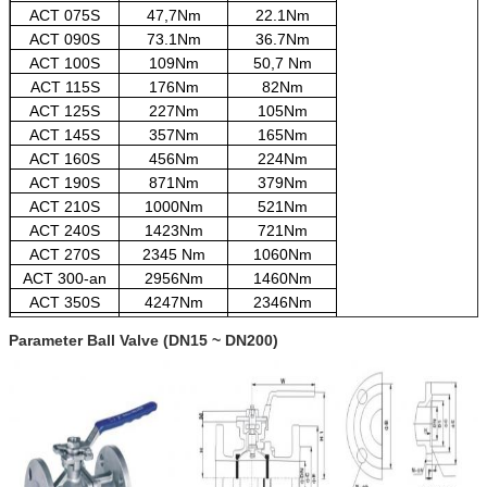
ACT 075S
47,7Nm
22.1Nm
ACT 090S
73.1Nm
36.7Nm
ACT 100S
109Nm
50,7 Nm
ACT 115S
176Nm
82Nm
ACT 125S
227Nm
105Nm
ACT 145S
357Nm
165Nm
ACT 160S
456Nm
224Nm
ACT 190S
871Nm
379Nm
ACT 210S
1000Nm
521Nm
ACT 240S
1423Nm
721Nm
ACT 270S
2345 Nm
1060Nm
ACT 300-an
2956Nm
1460Nm
ACT 350S
4247Nm
2346Nm
ACT 400S
6559Nm
2624Nm
Parameter Ball Valve (DN15 ~ DN200)