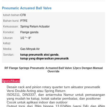
Pneumatic Actuated Ball Valve
tubuh bahan:
CF8
Bahan kursi:
PTFE
Kekuasaan:
Spring Return Actuator
Koneksi:
Flange ganda
Ukuran
1/2 "~ 8"
katup:
Media:
Gas Minyak Air
katup pneumatik aksi ganda
Sorotan:
,
katup yang dioperasikan pneumatik
RF Flange Springs Pneumatic Actuated Ball Valve 12pcs Dengan Manual
Override
Spesifikasi
Desain rack and pinion rotary quarter turn aktuator pneumatik
Versi Double Acting atau Spring Return
ISO5211, DIN3337, dan antarmuka Namur untuk pemasangan
yang mudah ke katup, kotak sakelar pembatas, dan positioner
Cocok untuk aplikasi indoor dan outdoor
Output torsi dari 3Nm hingga 13.024Nm (versi DA) dan 4Nm