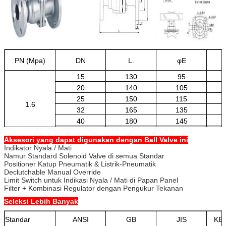
PN (Mpa)
DN
L.
φE
15
130
95
20
140
105
25
150
115
1.6
32
165
135
40
180
145
50
200
160
Aksesori yang dapat digunakan dengan Ball Valve ini
Indikator Nyala / Mati
Namur Standard Solenoid Valve di semua Standar
Positioner Katup Pneumatik & Listrik-Pneumatik
Declutchable Manual Override
Limit Switch untuk Indikasi Nyala / Mati di Papan Panel
Filter + Kombinasi Regulator dengan Pengukur Tekanan
Seleksi Lebih Banyak
Standar
ANSI
GB
JIS
KE