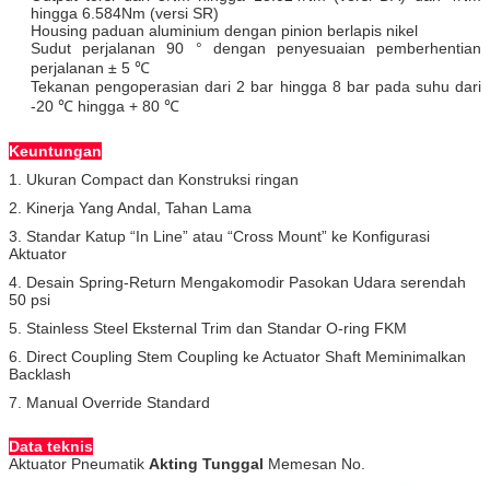
hingga 6.584Nm (versi SR)
Housing paduan aluminium dengan pinion berlapis nikel
Sudut perjalanan 90 ° dengan penyesuaian pemberhentian
perjalanan ± 5 ℃
Tekanan pengoperasian dari 2 bar hingga 8 bar pada suhu dari
-20 ℃ hingga + 80 ℃
Keuntungan
1. Ukuran Compact dan Konstruksi ringan
2. Kinerja Yang Andal, Tahan Lama
3. Standar Katup “In Line” atau “Cross Mount” ke Konfigurasi
Aktuator
4. Desain Spring-Return Mengakomodir Pasokan Udara serendah
50 psi
5. Stainless Steel Eksternal Trim dan Standar O-ring FKM
6. Direct Coupling Stem Coupling ke Actuator Shaft Meminimalkan
Backlash
7. Manual Override Standard
Data teknis
Aktuator Pneumatik
Akting Tunggal
Memesan No.