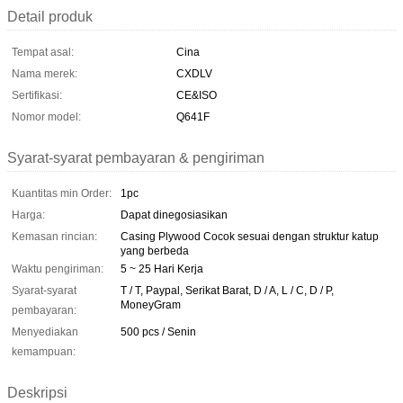
Detail produk
Tempat asal:
Cina
Nama merek:
CXDLV
Sertifikasi:
CE&ISO
Nomor model:
Q641F
Syarat-syarat pembayaran & pengiriman
Kuantitas min Order:
1pc
Harga:
Dapat dinegosiasikan
Kemasan rincian:
Casing Plywood Cocok sesuai dengan struktur katup
yang berbeda
Waktu pengiriman:
5 ~ 25 Hari Kerja
Syarat-syarat
T / T, Paypal, Serikat Barat, D / A, L / C, D / P,
MoneyGram
pembayaran:
Menyediakan
500 pcs / Senin
kemampuan:
Deskripsi