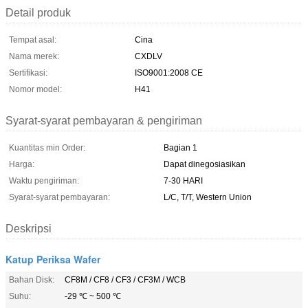
Detail produk
Tempat asal:
Cina
Nama merek:
CXDLV
Sertifikasi:
ISO9001:2008 CE
Nomor model:
H41
Syarat-syarat pembayaran & pengiriman
Kuantitas min Order:
Bagian 1
Harga:
Dapat dinegosiasikan
Waktu pengiriman:
7-30 HARI
Syarat-syarat pembayaran:
L/C, T/T, Western Union
Deskripsi
Katup Periksa Wafer
Bahan Disk:
CF8M / CF8 / CF3 / CF3M / WCB
Suhu:
-29 ℃ ~ 500 ℃