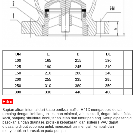
DN
L.
D
D1
100
165
215
180
125
190
245
210
150
210
280
240
200
255
335
295
250
310
380
350
300
330
440
400
Fitur
Bagian aliran internal dari katup periksa muffler H41X mengadopsi desain
ramping dengan kehilangan tekanan minimal, volume kecil, ringan, tahan fluida
kecil, panjang struktural kecil, tahan lelah dan umur panjang. Katup dipasang di
pasokan air dan drainase, proteksi kebakaran, dan sistem HVAC dapat
dipasang di outlet pompa untuk mencegah air mengalir kembali dan
menyebabkan kerusakan pada pompa.