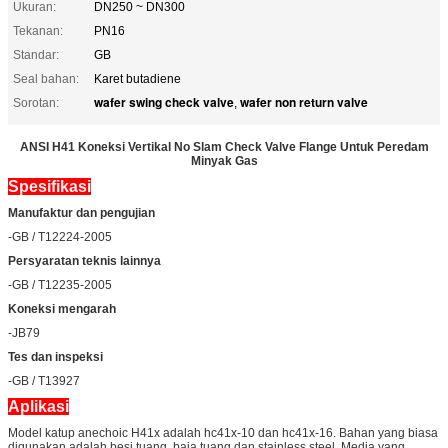
Ukuran:
DN250 ~ DN300
Tekanan:
PN16
Standar:
GB
Seal bahan:
Karet butadiene
wafer swing check valve
wafer non return valve
Sorotan:
,
ANSI H41 Koneksi Vertikal No Slam Check Valve Flange Untuk Peredam
Minyak Gas
Spesifikasi
Manufaktur dan pengujian
-GB / T12224-2005
Persyaratan teknis lainnya
-GB / T12235-2005
Koneksi mengarah
-JB79
Tes dan inspeksi
-GB / T13927
Aplikasi
Model katup anechoic H41x adalah hc41x-10 dan hc41x-16. Bahan yang biasa
digunakan adalah besi tuang, baja tuang dan stainless steel. Media yang