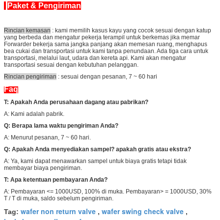
Paket & Pengiriman
Rincian kemasan
: kami memilih kasus kayu yang cocok sesuai dengan katup
yang berbeda dan mengatur pekerja terampil untuk berkemas jika memar
Forwarder bekerja sama jangka panjang akan memesan ruang, menghapus
bea cukai dan transportasi untuk kami tanpa penundaan. Ada tiga cara untuk
transportasi, melalui laut, udara dan kereta api. Kami akan mengatur
transportasi sesuai dengan kebutuhan pelanggan.
Rincian pengiriman
: sesuai dengan pesanan, 7 ~ 60 hari
Faq
T: Apakah Anda perusahaan dagang atau pabrikan?
A: Kami adalah pabrik.
Q: Berapa lama waktu pengiriman Anda?
A: Menurut pesanan, 7 ~ 60 hari.
Q: Apakah Anda menyediakan sampel?
apakah gratis atau ekstra?
A: Ya, kami dapat menawarkan sampel untuk biaya gratis tetapi tidak
membayar biaya pengiriman.
T: Apa ketentuan pembayaran Anda?
A: Pembayaran <= 1000USD, 100% di muka. Pembayaran> = 1000USD, 30%
T / T di muka, saldo sebelum pengiriman.
wafer non return valve
wafer swing check valve
Tag:
,
,