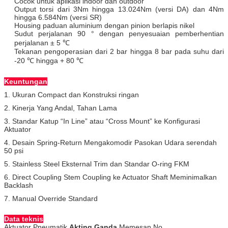
Cocok untuk aplikasi indoor dan outdoor
Output torsi dari 3Nm hingga 13.024Nm (versi DA) dan 4Nm
hingga 6.584Nm (versi SR)
Housing paduan aluminium dengan pinion berlapis nikel
Sudut perjalanan 90 ° dengan penyesuaian pemberhentian
perjalanan ± 5 ℃
Tekanan pengoperasian dari 2 bar hingga 8 bar pada suhu dari
-20 ℃ hingga + 80 ℃
Keuntungan
1. Ukuran Compact dan Konstruksi ringan
2. Kinerja Yang Andal, Tahan Lama
3. Standar Katup “In Line” atau “Cross Mount” ke Konfigurasi
Aktuator
4. Desain Spring-Return Mengakomodir Pasokan Udara serendah
50 psi
5. Stainless Steel Eksternal Trim dan Standar O-ring FKM
6. Direct Coupling Stem Coupling ke Actuator Shaft Meminimalkan
Backlash
7. Manual Override Standard
Data teknis
Aktuator Pneumatik
Akting Ganda
Memesan No.