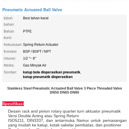
Pneumatic Actuated Ball Valve
tubuh
Besi tahan karat
bahan:
Bahan
PTFE
kursi:
Kekuasaan:
Spring Return Actuator
Koneksi:
BSP / BSPT / NPT
Ukuran:
1/2 "~ 8"
Media:
Gas Minyak Air
katup bola dioperasikan pneumatik
Sorotan:
,
katup pneumatik dioperasikan
Stainless Steel Pneumatic Actuated Ball Valve 3 Piece Threaded Valve
DN50 DN65 DN80
Spesifikasi
Desain rack and pinion rotary quarter turn aktuator pneumatik
Versi Double Acting atau Spring Return
ISO5211, DIN3337, dan antarmuka Namur untuk pemasangan
yang mudah ke katup, kotak sakelar pembatas, dan positioner