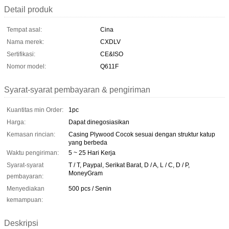
Detail produk
Tempat asal:
Cina
Nama merek:
CXDLV
Sertifikasi:
CE&ISO
Nomor model:
Q611F
Syarat-syarat pembayaran & pengiriman
Kuantitas min Order:
1pc
Harga:
Dapat dinegosiasikan
Kemasan rincian:
Casing Plywood Cocok sesuai dengan struktur katup
yang berbeda
Waktu pengiriman:
5 ~ 25 Hari Kerja
Syarat-syarat
T / T, Paypal, Serikat Barat, D / A, L / C, D / P,
MoneyGram
pembayaran:
Menyediakan
500 pcs / Senin
kemampuan:
Deskripsi