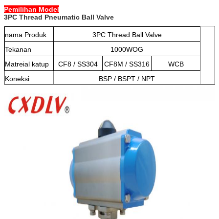
Pemilihan Model
3PC Thread Pneumatic Ball Valve
nama Produk
3PC Thread Ball Valve
Tekanan
1000WOG
Matreial katup
CF8 / SS304
CF8M / SS316
WCB
Koneksi
BSP / BSPT / NPT