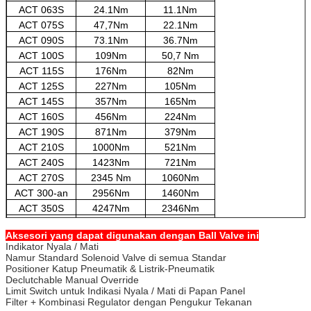
ACT 063S
24.1Nm
11.1Nm
ACT 075S
47,7Nm
22.1Nm
ACT 090S
73.1Nm
36.7Nm
ACT 100S
109Nm
50,7 Nm
ACT 115S
176Nm
82Nm
ACT 125S
227Nm
105Nm
ACT 145S
357Nm
165Nm
ACT 160S
456Nm
224Nm
ACT 190S
871Nm
379Nm
ACT 210S
1000Nm
521Nm
ACT 240S
1423Nm
721Nm
ACT 270S
2345 Nm
1060Nm
ACT 300-an
2956Nm
1460Nm
ACT 350S
4247Nm
2346Nm
ACT 400S
6559Nm
2624Nm
Aksesori yang dapat digunakan dengan Ball Valve ini
Indikator Nyala / Mati
Namur Standard Solenoid Valve di semua Standar
Positioner Katup Pneumatik & Listrik-Pneumatik
Declutchable Manual Override
Limit Switch untuk Indikasi Nyala / Mati di Papan Panel
Filter + Kombinasi Regulator dengan Pengukur Tekanan