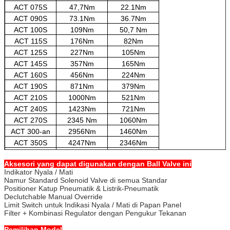
ACT 075S
47,7Nm
22.1Nm
ACT 090S
73.1Nm
36.7Nm
ACT 100S
109Nm
50,7 Nm
ACT 115S
176Nm
82Nm
ACT 125S
227Nm
105Nm
ACT 145S
357Nm
165Nm
ACT 160S
456Nm
224Nm
ACT 190S
871Nm
379Nm
ACT 210S
1000Nm
521Nm
ACT 240S
1423Nm
721Nm
ACT 270S
2345 Nm
1060Nm
ACT 300-an
2956Nm
1460Nm
ACT 350S
4247Nm
2346Nm
ACT 400S
6559Nm
2624Nm
Aksesori yang dapat digunakan dengan Ball Valve ini
Indikator Nyala / Mati
Namur Standard Solenoid Valve di semua Standar
Positioner Katup Pneumatik & Listrik-Pneumatik
Declutchable Manual Override
Limit Switch untuk Indikasi Nyala / Mati di Papan Panel
Filter + Kombinasi Regulator dengan Pengukur Tekanan
Pemilihan Model