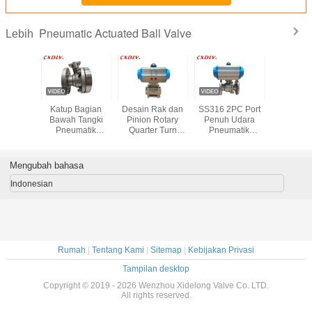
Pneumatic Actuated Ball Valve
Lebih
ola dua
Katup Bagian
Desain Rak dan
SS316 2PC Port
Conven
ep bawah
Bawah Tangki
Pinion Rotary
Penuh Udara
Monito
 dengan
Pneumatik
Quarter Turn
Pneumatik
Pneum
iaktifkan
Dengan ISO
Pneumatic
Digerakkan Ball
Actuated
Mounting Pad
Actuator untuk
Valve Q641F
Valve 
Stainless Steel
Katup Bola yang
JIS10K 50A
Seaml
Mengubah bahasa
Dioperasikan
Integrati
Pneumatik
Limit Swi
Indonesian
Rumah
|
Tentang Kami
|
Sitemap
|
Kebijakan Privasi
Tampilan desktop
Copyright © 2019 - 2026 Wenzhou Xidelong Valve Co. LTD.
All rights reserved.