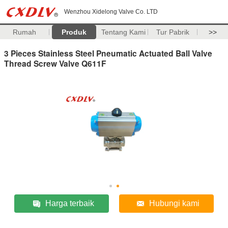
Wenzhou Xidelong Valve Co. LTD
Rumah
Produk
Tentang Kami
Tur Pabrik
>>
3 Pieces Stainless Steel Pneumatic Actuated Ball Valve
Thread Screw Valve Q611F
Harga terbaik
Hubungi kami