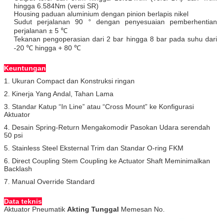
hingga 6.584Nm (versi SR)
Housing paduan aluminium dengan pinion berlapis nikel
Sudut perjalanan 90 ° dengan penyesuaian pemberhentian
perjalanan ± 5 ℃
Tekanan pengoperasian dari 2 bar hingga 8 bar pada suhu dari
-20 ℃ hingga + 80 ℃
Keuntungan
1. Ukuran Compact dan Konstruksi ringan
2. Kinerja Yang Andal, Tahan Lama
3. Standar Katup “In Line” atau “Cross Mount” ke Konfigurasi
Aktuator
4. Desain Spring-Return Mengakomodir Pasokan Udara serendah
50 psi
5. Stainless Steel Eksternal Trim dan Standar O-ring FKM
6. Direct Coupling Stem Coupling ke Actuator Shaft Meminimalkan
Backlash
7. Manual Override Standard
Data teknis
Aktuator Pneumatik
Akting Tunggal
Memesan No.