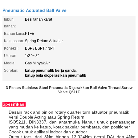
Pneumatic Actuated Ball Valve
tubuh
Besi tahan karat
bahan:
Bahan kursi:
PTFE
Kekuasaan:
Spring Return Actuator
Koneksi:
BSP / BSPT / NPT
Ukuran:
1/2 "~ 8"
Media:
Gas Minyak Air
katup pneumatik kerja ganda
Sorotan:
,
katup bola dioperasikan pneumatik
3 Pieces Stainless Steel Pneumatic Digerakkan Ball Valve Thread Screw
Valve Q611F
Spesifikasi
Desain rack and pinion rotary quarter turn aktuator pneumatik
Versi Double Acting atau Spring Return
ISO5211, DIN3337, dan antarmuka Namur untuk pemasangan
yang mudah ke katup, kotak sakelar pembatas, dan positioner
Cocok untuk aplikasi indoor dan outdoor
Output torsi dari 3Nm hingga 13.024Nm (versi DA) dan 4Nm