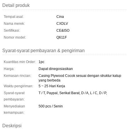
Detail produk
Tempat asal:
Cina
Nama merek:
CXDLV
Sertifikasi:
CE&ISO
Nomor model:
Q611F
Syarat-syarat pembayaran & pengiriman
Kuantitas min Order:
1pc
Harga:
Dapat dinegosiasikan
Kemasan rincian:
Casing Plywood Cocok sesuai dengan struktur katup
yang berbeda
Waktu pengiriman:
5 ~ 25 Hari Kerja
Syarat-syarat
T / T, Paypal, Serikat Barat, D / A, L / C, D / P,
pembayaran:
Menyediakan
500 pcs / Senin
kemampuan:
Deskripsi