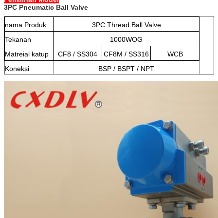
3PC Pneumatic Ball Valve
nama Produk
3PC Thread Ball Valve
Tekanan
1000WOG
Matreial katup
CF8 / SS304
CF8M / SS316
WCB
Koneksi
BSP / BSPT / NPT