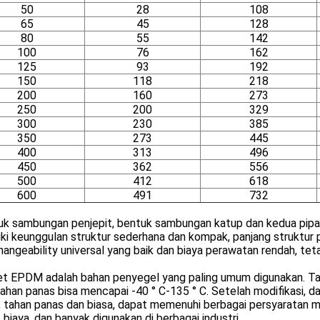
50
28
108
65
45
128
80
55
142
100
76
162
125
93
192
150
118
218
200
160
273
250
200
329
300
230
385
350
273
445
400
313
496
450
362
556
500
412
618
600
491
732
uk sambungan penjepit, bentuk sambungan katup dan kedua pipa l
ki keunggulan struktur sederhana dan kompak, panjang struktur pe
hangeability universal yang baik dan biaya perawatan rendah, tet
et EPDM adalah bahan penyegel yang paling umum digunakan. Tah
ahan panas bisa mencapai -40 ° C-135 ° C. Setelah modifikasi, d
, tahan panas dan biasa, dapat memenuhi berbagai persyaratan m
biaya, dan banyak digunakan di berbagai industri.