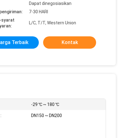
Dapat dinegosiasikan
pengiriman:
7-30 HARI
-syarat
L/C, T/T, Western Union
yaran:
arga Terbaik
Kontak
-29 ℃ ~ 180 ℃
:
DN150 ~ DN200