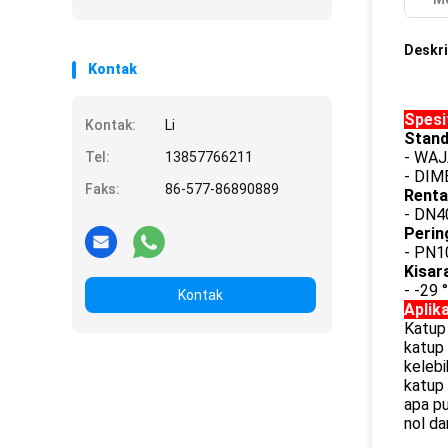
Deskri
Kontak
Spesi
Kontak:
Li
Stand
- WAJ
Tel:
13857766211
- DIM
Faks:
86-577-86890889
Renta
- DN4
Perin
- PN1
Kisar
- -29 
Kontak
Aplik
Katup 
katup 
kelebi
katup 
apa pu
nol da