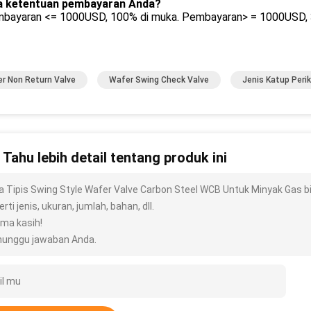
a ketentuan pembayaran Anda?
mbayaran <= 1000USD, 100% di muka. Pembayaran> = 1000USD, 3
r Non Return Valve
Wafer Swing Check Valve
Jenis Katup Peri
n Tahu lebih detail tentang produk ini
ra Tipis Swing Style Wafer Valve Carbon Steel WCB Untuk Minyak Gas b
rti jenis, ukuran, jumlah, bahan, dll.
ima kasih!
unggu jawaban Anda.