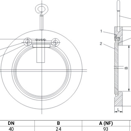
DN
B
A (NF)
40
24
93