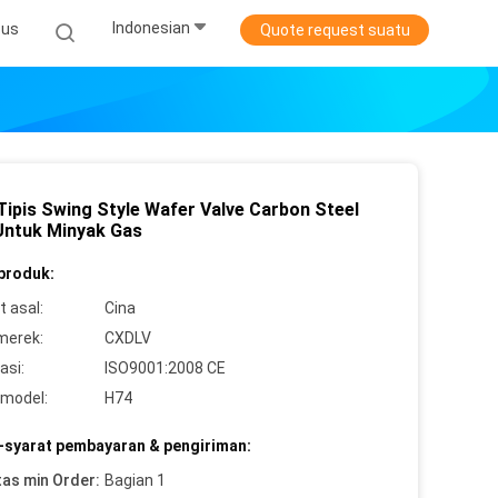
Indonesian
sus
Quote request suatu
 Tipis Swing Style Wafer Valve Carbon Steel
ntuk Minyak Gas
 produk:
 asal:
Cina
merek:
CXDLV
asi:
ISO9001:2008 CE
model:
H74
-syarat pembayaran & pengiriman:
tas min Order:
Bagian 1