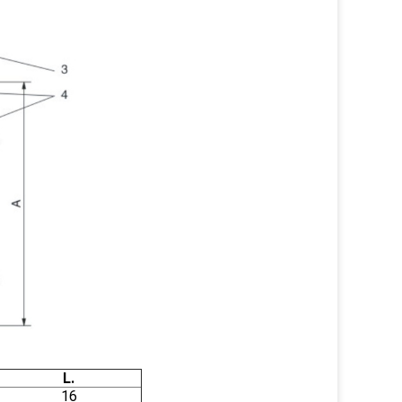
L.
16