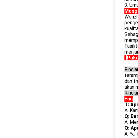
3. Umu
Menga
Wenzho
penge
kualit
Sebaga
memper
Fasili
menjam
Pake
Rinci
teram
dan tr
akan 
Rincia
Faq
T: Ap
A: Kam
Q: Be
A: Men
Q: Ap
A: Ya,