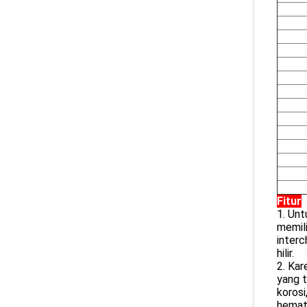
Fitur
1. Unt
memili
interc
hilir.
2. Kar
yang t
korosi
hemat 