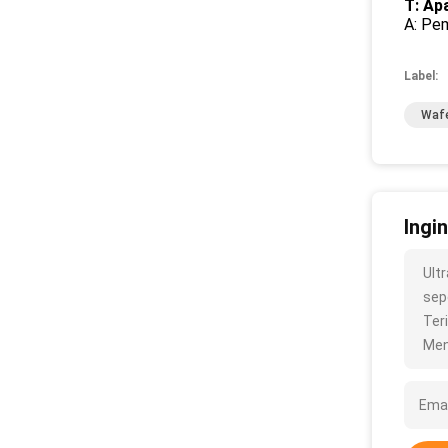
T: Ap
A: Pe
Label:
Wafe
Ingi
Ult
sepe
Ter
Men