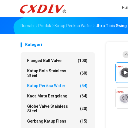
Ru
Rumah
Produk
Katup Periksa Wafer
Ultra Tipis Swin
Kategori
Flanged Ball Valve
(100)
Katup Bola Stainless
(60)
Steel
Katup Periksa Wafer
(54)
Kaca Mata Bergelang
(64)
Globe Valve Stainless
(20)
Steel
Gerbang Katup Flens
(15)