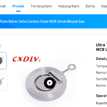
mah
Produk
Tentang Kami
Hubungi Kami
Berita
Ka
g Style Wafer Valve Carbon Steel WCB Untuk Minyak Gas
Ultra
WCB U
Detail
Tempat
Nama 
Sertifik
Nomor 
Syarat
Kuanti