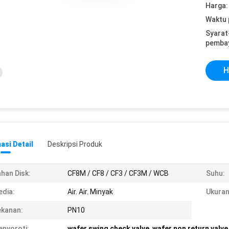
Harga:
Waktu 
Syarat
pemba
H
asi Detail
Deskripsi Produk
han Disk:
CF8M / CF8 / CF3 / CF3M / WCB
Suhu:
dia:
Air. Air. Minyak
Ukuran
kanan:
PN10
nyoroti:
wafer swing check valve
,
wafer non return valve