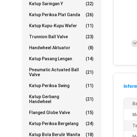
Katup Saringan Y
(22)
Katup Periksa Plat Ganda
(26)
Katup Kupu-Kupu Wafer
(11)
Trunnion Ball Valve
(23)
Handwheel Aktuator
(8)
Katup Pasang Lengan
(14)
Pneumatic Actuated Ball
(21)
Valve
Katup Periksa Swing
(11)
Inform
Katup Gerbang
(21)
Handwheel
Ba
Flanged Globe Valve
(15)
Me
Katup Periksa Bergelang
(24)
Te
Katup Bola Berulir Wanita
(18)
Me