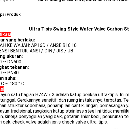
psi Produk
Ultra Tipis Swing Style Wafer Valve Carbon 
fikasi
ar yang berlaku:
AH KE WAJAH: AP16D / ANSE B16.10
ENSI BENTUK: ANSI / DIN / JIS / JB
ng ukuran:
0 ~ DN600
gkat tekanan:
0 ~ PN40
an suhu:
° C ~ 180 ° C
asi
ayun satu bagian H74W / X adalah katup periksa ultra-tipis. Ini
tunggal. Gerakannya sensitif, dan ruang instalasinya terbatas. T
han struktur sederhana, penampilan cantik, ringan, pemasangan 
ayun tradisional, rangkaian katup stainless steel ini tidak memili
n, kinerja penyegelan yang baik, getaran linier kecil, penurunan 
ri cek. check valve adalah jenis check valve ultra-tipis.