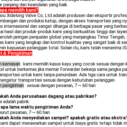
r panjang dan keandalan yang baik.
pa memilih kami?
u Xidelong Valve Co, Ltd adalah produsen dan eksportir profesi
mbangan dan produksi katup, dengan akses transportasi yang 
as internasional dan sangat dihargai di berbagai pasar yang berbed
i hasil dari produk-produk kami yang berkualitas tinggi dan layan
oleh jaringan penjualan global yang menjangkau Timur Tengah, E
tas kami yang lengkap dan kontrol kualitas yang sangat baik di
in kepuasan pelanggan total. Selain itu, kami telah menerima I
t & Pengiriman
an kemasan
: kami memilih kasus kayu yang cocok sesuai dengan
pil untuk berkemas jika memar Forwarder bekerja sama jangka 
ansportasi untuk kami tanpa penundaan. Ada tiga cara untuk transp
mengatur transportasi sesuai dengan kebutuhan pelanggan.
n pengiriman
: sesuai dengan pesanan, 7 ~ 60 hari
akah Anda perusahaan dagang atau pabrikan?
i adalah pabrik.
rapa lama waktu pengiriman Anda?
urut pesanan, 7 ~ 60 hari.
akah Anda menyediakan sampel?
apakah gratis atau ekstra
 kami dapat menawarkan sampel untuk biaya gratis tetapi tidak 