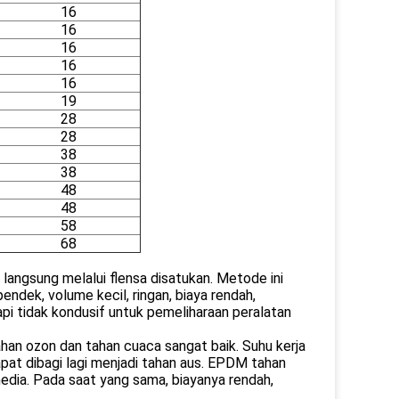
16
16
16
16
16
19
28
28
38
38
48
48
58
68
angsung melalui flensa disatukan. Metode ini
ndek, volume kecil, ringan, biaya rendah,
api tidak kondusif untuk pemeliharaan peralatan
an ozon dan tahan cuaca sangat baik. Suhu kerja
apat dibagi lagi menjadi tahan aus. EPDM tahan
edia. Pada saat yang sama, biayanya rendah,