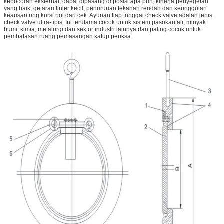
kebocoran eksternal, dapat dipasang di posisi apa pun, kinerja penyegelan
yang baik, getaran linier kecil, penurunan tekanan rendah dan keunggulan
keausan ring kursi nol dari cek. Ayunan flap tunggal check valve adalah jenis
check valve ultra-tipis. Ini terutama cocok untuk sistem pasokan air, minyak
bumi, kimia, metalurgi dan sektor industri lainnya dan paling cocok untuk
pembatasan ruang pemasangan katup periksa.