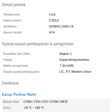
Detail produk
Tempat asal:
Cina
Nama merek:
CXDLV
Sertifikasi:
ISO9001:2008 CE
Nomor model:
H74
Syarat-syarat pembayaran & pengiriman
Kuantitas min Order:
Bagian 1
Harga:
Dapat dinegosiasikan
Waktu pengiriman:
7-30 HARI
Syarat-syarat pembayaran:
L/C, T/T, Western Union
Deskripsi
Katup Periksa Wafer
Bahan Disk:
CF8M / CF8 / CF3 / CF3M / WCB
Suhu:
-29 ℃ ~ 180 ℃