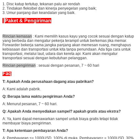
1. Disc katup tertutup, tekanan palu air rendah
2. Tindakan fleksibel dan kinerja penyegelan yang baik;
3. Umur panjang dan keandalan yang baik.
Paket & Pengiriman
Rincian kemasan
: Kami memilih kasus kayu yang cocok sesuai dengan katup
yang berbeda dan mengatur pekerja terampil untuk berkemas jika memar.
Forwarder bekerja sama jangka panjang akan memesan ruang, menghapus
kebiasaan dan transportasi untuk kita tanpa penundaan. Ada tiga cara untuk
transportasi, melalui laut, udara dan kereta api. Kami akan mengatur
transportasi sesuai dengan kebutuhan pelanggan.
Rincian pengiriman
: sesuai dengan pesanan, 7 ~ 60 hari
Faq
T: Apakah Anda perusahaan dagang atau pabrikan?
A: Kami adalah pabrik.
Q: Berapa lama waktu pengiriman Anda?
A: Menurut pesanan, 7 ~ 60 hari.
Q: Apakah Anda menyediakan sampel?
apakah gratis atau ekstra?
A: Ya, kami dapat menawarkan sampel untuk biaya gratis tetapi tidak
membayar biaya pengiriman.
T: Apa ketentuan pembayaran Anda?
A: Pembayaran <= 1000USD, 100% di muka. Pembayaran> = 1000USD, 30%