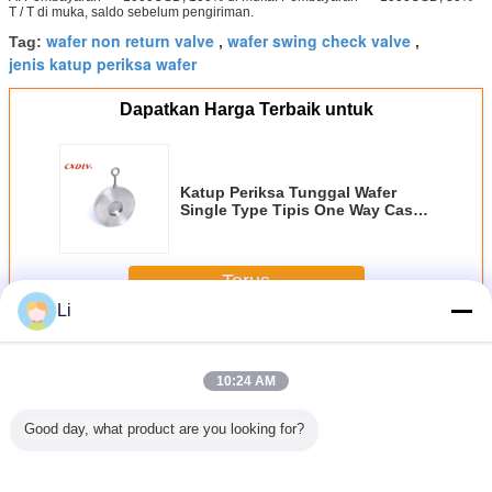
T / T di muka, saldo sebelum pengiriman.
wafer non return valve
wafer swing check valve
Tag:
,
,
jenis katup periksa wafer
Dapatkan Harga Terbaik untuk
Katup Periksa Tunggal Wafer
Single Type Tipis One Way Cast
Steel Penutupan Cepat
Terus
Li
Katup Periksa Wafer
Lebih
10:24 AM
Good day, what product are you looking for?
asting
Katup Periksa
WCB Body Metal
300LB Karbon
Wafer tip
te Wafer
Pelat Ganda
Seat Double
Steel Wafer
cek plat