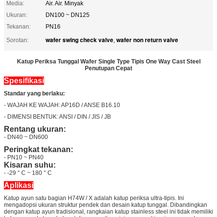
Media:
Air. Air. Minyak
Ukuran:
DN100 ~ DN125
Tekanan:
PN16
wafer swing check valve
wafer non return valve
Sorotan:
,
Katup Periksa Tunggal Wafer Single Type Tipis One Way Cast Steel
Penutupan Cepat
Spesifikasi
Standar yang berlaku:
- WAJAH KE WAJAH: AP16D / ANSE B16.10
- DIMENSI BENTUK: ANSI / DIN / JIS / JB
Rentang ukuran:
- DN40 ~ DN600
Peringkat tekanan:
- PN10 ~ PN40
Kisaran suhu:
- -29 ° C ~ 180 ° C
Aplikasi
Katup ayun satu bagian H74W / X adalah katup periksa ultra-tipis. Ini
mengadopsi ukuran struktur pendek dan desain katup tunggal. Dibandingkan
dengan katup ayun tradisional, rangkaian katup stainless steel ini tidak memiliki