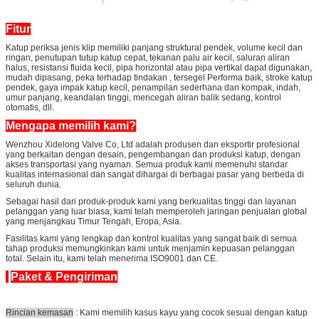
Fitur
Katup periksa jenis klip memiliki panjang struktural pendek, volume kecil dan
ringan, penutupan tutup katup cepat, tekanan palu air kecil, saluran aliran
halus, resistansi fluida kecil, pipa horizontal atau pipa vertikal dapat digunakan,
mudah dipasang, peka terhadap tindakan , tersegel Performa baik, stroke katup
pendek, gaya impak katup kecil, penampilan sederhana dan kompak, indah,
umur panjang, keandalan tinggi, mencegah aliran balik sedang, kontrol
otomatis, dll.
Mengapa memilih kami?
Wenzhou Xidelong Valve Co, Ltd adalah produsen dan eksportir profesional
yang berkaitan dengan desain, pengembangan dan produksi katup, dengan
akses transportasi yang nyaman. Semua produk kami memenuhi standar
kualitas internasional dan sangat dihargai di berbagai pasar yang berbeda di
seluruh dunia.
Sebagai hasil dari produk-produk kami yang berkualitas tinggi dan layanan
pelanggan yang luar biasa, kami telah memperoleh jaringan penjualan global
yang menjangkau Timur Tengah, Eropa, Asia.
Fasilitas kami yang lengkap dan kontrol kualitas yang sangat baik di semua
tahap produksi memungkinkan kami untuk menjamin kepuasan pelanggan
total. Selain itu, kami telah menerima ISO9001 dan CE.
Paket & Pengiriman
Rincian kemasan
: Kami memilih kasus kayu yang cocok sesuai dengan katup