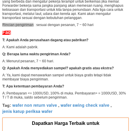
yang berbeda dan mengatur pekerja terampil untuk berkemas jika memar.
Forwarder bekerja sama jangka panjang akan memesan ruang, menghapus
kebiasaan dan transportasi untuk kita tanpa penundaan. Ada tiga cara untuk
transportasi, melalui laut, udara dan kereta api. Kami akan mengatur
transportasi sesuai dengan kebutuhan pelanggan.
Rincian pengiriman
: sesuai dengan pesanan, 7 ~ 60 hari
Faq
T: Apakah Anda perusahaan dagang atau pabrikan?
A: Kami adalah pabrik.
Q: Berapa lama waktu pengiriman Anda?
A: Menurut pesanan, 7 ~ 60 hari.
Q: Apakah Anda menyediakan sampel?
apakah gratis atau ekstra?
A: Ya, kami dapat menawarkan sampel untuk biaya gratis tetapi tidak
membayar biaya pengiriman.
T: Apa ketentuan pembayaran Anda?
A: Pembayaran <= 1000USD, 100% di muka. Pembayaran> = 1000USD, 30%
T / T di muka, saldo sebelum pengiriman.
wafer non return valve
wafer swing check valve
Tag:
,
,
jenis katup periksa wafer
Dapatkan Harga Terbaik untuk