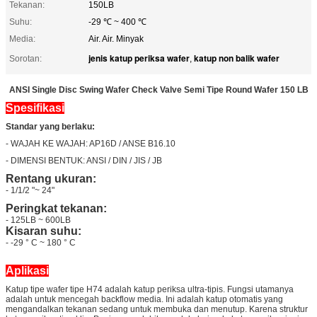
Tekanan:
150LB
Suhu:
-29 ℃ ~ 400 ℃
Media:
Air. Air. Minyak
jenis katup periksa wafer
katup non balik wafer
Sorotan:
,
ANSI Single Disc Swing Wafer Check Valve Semi Tipe Round Wafer 150 LB
Spesifikasi
Standar yang berlaku:
- WAJAH KE WAJAH: AP16D / ANSE B16.10
- DIMENSI BENTUK: ANSI / DIN / JIS / JB
Rentang ukuran:
- 1/1/2 "~ 24"
Peringkat tekanan:
- 125LB ~ 600LB
Kisaran suhu:
- -29 ° C ~ 180 ° C
Aplikasi
Katup tipe wafer tipe H74 adalah katup periksa ultra-tipis. Fungsi utamanya
adalah untuk mencegah backflow media. Ini adalah katup otomatis yang
mengandalkan tekanan sedang untuk membuka dan menutup. Karena struktur