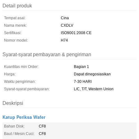
Detail produk
Tempat asal:
Cina
Nama merek:
CXDLV
Sertifikasi:
ISO9001:2008 CE
Nomor model:
H74
Syarat-syarat pembayaran & pengiriman
Kuantitas min Order:
Bagian 1
Harga:
Dapat dinegosiasikan
Waktu pengiriman:
7-30 HARI
Syarat-syarat pembayaran:
L/C, T/T, Western Union
Deskripsi
Katup Periksa Wafer
Bahan Disk:
CF8
Baut / Mesin Cuci:
CF8