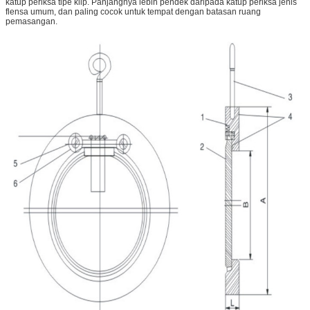
katup periksa tipe klip. Panjangnya lebih pendek daripada katup periksa jenis
flensa umum, dan paling cocok untuk tempat dengan batasan ruang
pemasangan.