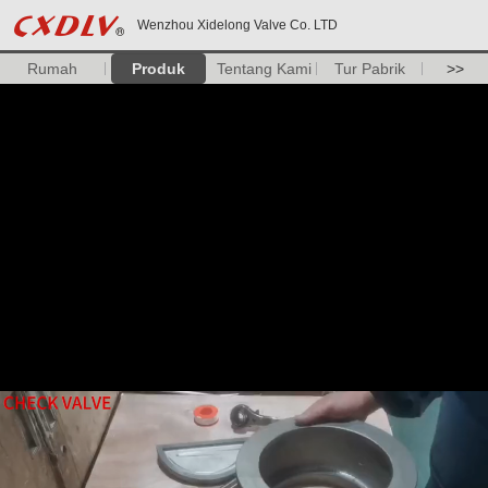
Wenzhou Xidelong Valve Co. LTD
Rumah
Produk
Tentang Kami
Tur Pabrik
>>