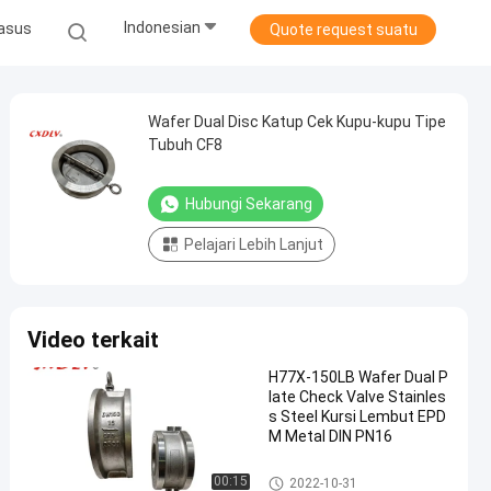
Indonesian
asus
Quote request suatu
Wafer Dual Disc Katup Cek Kupu-kupu Tipe
Tubuh CF8
Hubungi Sekarang
Pelajari Lebih Lanjut
Video terkait
H77X-150LB Wafer Dual P
late Check Valve Stainles
s Steel Kursi Lembut EPD
M Metal DIN PN16
Katup Periksa Plat Ganda
00:15
2022-10-31