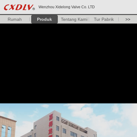
Wenzhou Xidelong Valve Co. LTD
Rumah
Produk
Tentang Kami
Tur Pabrik
>>