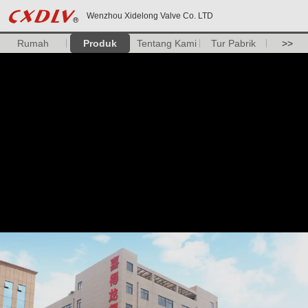
Wenzhou Xidelong Valve Co. LTD
Rumah
Produk
Tentang Kami
Tur Pabrik
>>