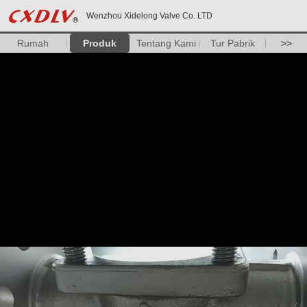
Wenzhou Xidelong Valve Co. LTD
Rumah
Produk
Tentang Kami
Tur Pabrik
>>