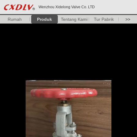
Wenzhou Xidelong Valve Co. LTD
Rumah
Produk
Tentang Kami
Tur Pabrik
>>