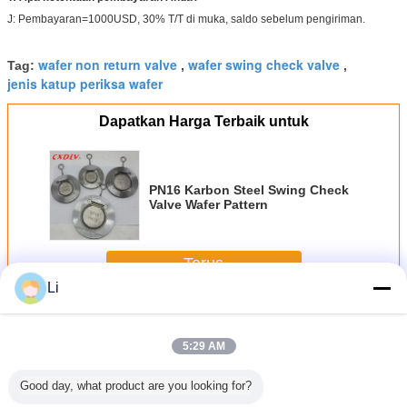
J: Pembayaran=1000USD, 30% T/T di muka, saldo sebelum pengiriman.
wafer non return valve
wafer swing check valve
Tag:
,
,
jenis katup periksa wafer
Dapatkan Harga Terbaik untuk
PN16 Karbon Steel Swing Check
Valve Wafer Pattern
Terus
Li
Katup Periksa Wafer
Lebih
5:29 AM
Good day, what product are you looking for?