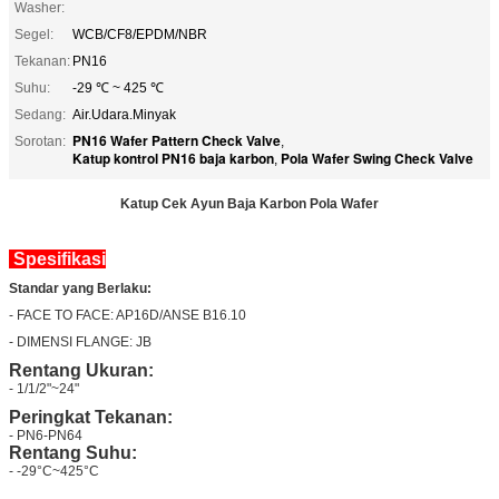
Washer:
Segel:
WCB/CF8/EPDM/NBR
Tekanan:
PN16
Suhu:
-29 ℃ ~ 425 ℃
Sedang:
Air.Udara.Minyak
PN16 Wafer Pattern Check Valve
Sorotan:
,
Katup kontrol PN16 baja karbon
Pola Wafer Swing Check Valve
,
Katup Cek Ayun Baja Karbon Pola Wafer
Spesifikasi
Standar yang Berlaku:
- FACE TO FACE: AP16D/ANSE B16.10
- DIMENSI FLANGE: JB
Rentang Ukuran:
- 1/1/2"~24"
Peringkat Tekanan:
- PN6-PN64
Rentang Suhu:
- -29°C~425°C