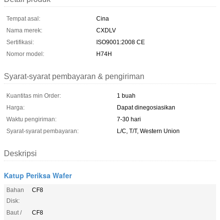
Tempat asal:
Cina
Nama merek:
CXDLV
Sertifikasi:
ISO9001:2008 CE
Nomor model:
H74H
Syarat-syarat pembayaran & pengiriman
Kuantitas min Order:
1 buah
Harga:
Dapat dinegosiasikan
Waktu pengiriman:
7-30 hari
Syarat-syarat pembayaran:
L/C, T/T, Western Union
Deskripsi
Katup Periksa Wafer
Bahan
CF8
Disk:
Baut /
CF8