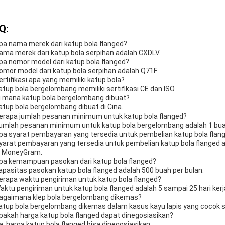
Q:
pa nama merek dari katup bola flanged?
ama merek dari katup bola serpihan adalah CXDLV.
pa nomor model dari katup bola flanged?
omor model dari katup bola serpihan adalah Q71F.
ertifikasi apa yang memiliki katup bola?
atup bola bergelombang memiliki sertifikasi CE dan ISO.
i mana katup bola bergelombang dibuat?
atup bola bergelombang dibuat di Cina.
erapa jumlah pesanan minimum untuk katup bola flanged?
umlah pesanan minimum untuk katup bola bergelombang adalah 1 bua
pa syarat pembayaran yang tersedia untuk pembelian katup bola flan
yarat pembayaran yang tersedia untuk pembelian katup bola flanged ad
 MoneyGram.
pa kemampuan pasokan dari katup bola flanged?
apasitas pasokan katup bola flanged adalah 500 buah per bulan.
erapa waktu pengiriman untuk katup bola flanged?
aktu pengiriman untuk katup bola flanged adalah 5 sampai 25 hari kerj
agaimana klep bola bergelombang dikemas?
atup bola bergelombang dikemas dalam kasus kayu lapis yang cocok s
pakah harga katup bola flanged dapat dinegosiasikan?
a, harga katup bola flanged bisa dinegosiasikan.