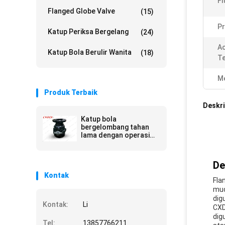
Fl
Flanged Globe Valve
(15)
Pr
Katup Periksa Bergelang
(24)
A
Katup Bola Berulir Wanita
(18)
T
Me
Produk Terbaik
Deskri
Katup bola
bergelombang tahan
lama dengan operasi
listrik
De
Kontak
Fla
mud
dig
Kontak:
Li
CXD
dig
Tel:
13857766211