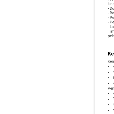
kin
- D
- B
- P
- P
- L
Tim
pel
Ke
Kem
Pen