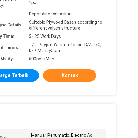
1pc
ty:
Dapat dinegosiasikan
Suitable Plywood Cases according to
ing Details:
different valves structure
y Time:
5~25 Work Days
T/T, Paypal, Western Union, D/A, L/C,
nt Terms:
D/P, MoneyGram
Ability:
500pcs/Mon
arga Terbaik
Kontak
Manual, Penumatic, Electric As