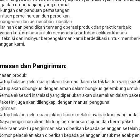
erja dan umur panjang yang optimal:
ukungan dan panduan pemasangan
antuan pemeliharaan dan perbaikan
enanganan dan pemecahan masalah
elatihan dan pendidikan tentang operasi produk dan praktik terbaik
ayanan kustomisasi untuk memenuhi kebutuhan aplikasi khusus
 teknisi dan insinyur berpengalaman kami berdedikasi untuk memberi
anggan kami.
masan dan Pengiriman:
asan produk:
Katup bola bergelombang akan dikemas dalam kotak karton yang koko
Katup akan dibungkus dengan aman dalam bungkus gelembung untuk 
Semua aksesori instalasi yang diperlukan akan disertakan dalam paket
Paket ini juga akan dilengkapi dengan manual pengguna.
giriman:
Katup bola bergelombang akan dikirim melalui layanan kurir yang andal.
Biaya pengiriman akan dihitung berdasarkan tujuan dan berat paket.
Perkiraan waktu pengiriman akan diberikan kepada pelanggan setelah 
Nomor pelacakan akan diberikan kepada pelanggan untuk melacak peng