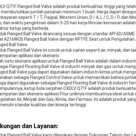
LV Q71F Flanged Ball Valve adalah produk berkualitas tinggi yang telah d
 membutuhkan jumlah pesanan minimum 1 buah. Harga dapat dinegos
bayaran seperti T / T, Paypal, Western Union, D / A, L / C, D / P, d
, dan waktu pengiriman dalam 5-25 hari kerja.Rincian kemasan adalah
uktur katup yang berbeda.
duk Flanged Ball Valve dirancang sesuai dengan standar API 6D/AS
el A216WCB Flanged Ball Valve dengan RPTFE Seat untuk Pengolahan A
nged Ball Valve.
duk Flanged Ball Valve ini cocok untuk cairan seperti air, minyak, dan l
empatan aplikasi dan skenario.
ah satu skenario aplikasi untuk Flanged Ball Valve adalah dalam industr
agai Flanged Floating Ball Valve di industri minyak dan gas untuk mengo
nged Ball Valve juga dapat digunakan dalam industri kimia untuk mengatu
unakan sebagai Flanged Control Valve untuk memastikan bahwa jumlah 
 juga dapat digunakan sebagai Flanged Floating Ball Valve di industri far
impulannya, katup bola serpihan CXDLV Q71F adalah produk berkualita
empatan dan skenario aplikasi.Fitur uniknya membuatnya ideal untuk d
golahan Air, Minyak dan Gas, Kimia, dan Farmasi. Ini adalah produk yan
enuhi standar kualitas dan kinerja tertinggi.
kungan dan Layanan:
duk Flanged Ball Valve kami dilengkapi dengan Dukungan Teknis dan