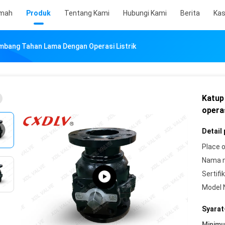
mah
Produk
Tentang Kami
Hubungi Kami
Berita
Ka
mbang Tahan Lama Dengan Operasi Listrik
Katup
operas
Detail
Place o
Nama 
Sertifik
Model 
Syarat
Minim