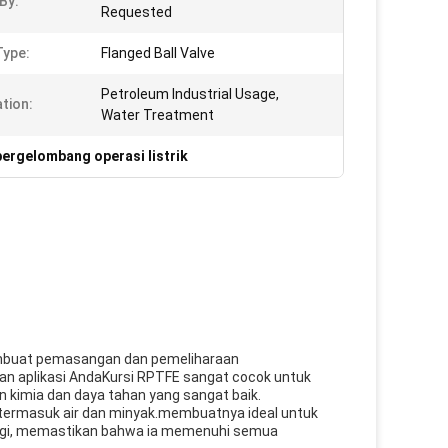
By:
Requested
Type:
Flanged Ball Valve
Petroleum Industrial Usage,
ation:
Water Treatment
bergelombang operasi listrik
 membuat pemasangan dan pemeliharaan
n aplikasi AndaKursi RPTFE sangat cocok untuk
 kimia dan daya tahan yang sangat baik.
, termasuk air dan minyak.membuatnya ideal untuk
tinggi, memastikan bahwa ia memenuhi semua