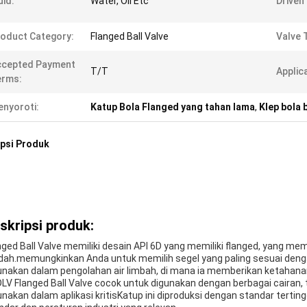
uid:
Water, Oil Etc
Driven 
oduct Category:
Flanged Ball Valve
Valve 
ccepted Payment
T/T
Applic
erms:
nyoroti:
Katup Bola Flanged yang tahan lama
,
Klep bola 
psi Produk
skripsi produk:
nged Ball Valve memiliki desain API 6D yang memiliki flanged, yang
ah.memungkinkan Anda untuk memilih segel yang paling sesuai denga
unakan dalam pengolahan air limbah, di mana ia memberikan ketahanan
LV Flanged Ball Valve cocok untuk digunakan dengan berbagai cairan
unakan dalam aplikasi kritisKatup ini diproduksi dengan standar ter