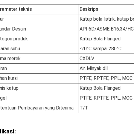
rameter teknis
Deskripsi
tur
Katup bola listrik, katup 
andar Desain
API 6D/ASME B16.34/H
tegori produk
Katup Bola Flanged
saran suhu
-20°C sampai 280°C
ma merek
CXDLV
iran
Air, Minyak dll
han kursi
PTFE, RPTFE, PPL, MOC
nis katup
Katup Bola Flanged
gel
PTFE, RPTFE, PPL, MOC
tentuan Pembayaran yang Diterima
T/T
likasi: