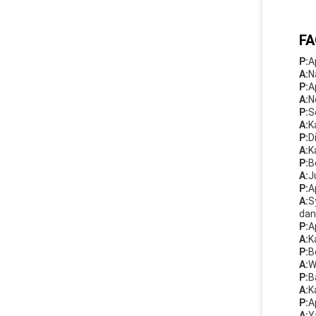
FA
P:
A
A:
N
P:
A
A:
N
P:
S
A:
K
P:
D
A:
K
P:
B
A:
J
P:
A
A:
S
dan
P:
A
A:
K
P:
B
A:
W
P:
B
A:
K
P:
A
A:
Y