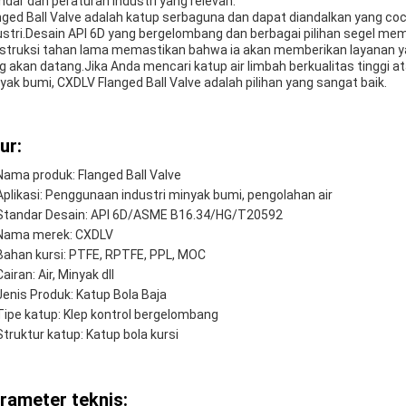
ndar dan peraturan industri yang relevan.
nged Ball Valve adalah katup serbaguna dan dapat diandalkan yang coc
ustri.Desain API 6D yang bergelombang dan berbagai pilihan segel 
struksi tahan lama memastikan bahwa ia akan memberikan layanan y
g akan datang.Jika Anda mencari katup air limbah berkualitas tinggi 
yak bumi, CXDLV Flanged Ball Valve adalah pilihan yang sangat baik.
ur:
Nama produk: Flanged Ball Valve
Aplikasi: Penggunaan industri minyak bumi, pengolahan air
Standar Desain: API 6D/ASME B16.34/HG/T20592
Nama merek: CXDLV
Bahan kursi: PTFE, RPTFE, PPL, MOC
Cairan: Air, Minyak dll
Jenis Produk: Katup Bola Baja
Tipe katup: Klep kontrol bergelombang
Struktur katup: Katup bola kursi
rameter teknis: