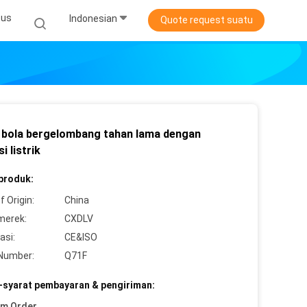
sus
Indonesian
Quote request suatu
 bola bergelombang tahan lama dengan
i listrik
 produk:
f Origin:
China
merek:
CXDLV
asi:
CE&ISO
Number:
Q71F
-syarat pembayaran & pengiriman:
um Order