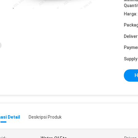
Quanti
Harga:
Packag
Deliver
Payme
Supply 
H
asi Detail
Deskripsi Produk