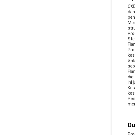
CXD
dan
pem
Mon
str
Pro
Ste
Fla
Pro
kes
Sal
seb
Fla
dig
ini
Kes
kes
Pen
mem
Du
Pro