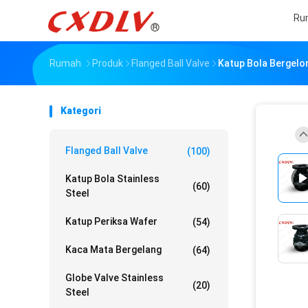
Ru
Rumah
Produk
Flanged Ball Valve
Katup Bola Bergelo
Kategori
Flanged Ball Valve
(100)
Katup Bola Stainless
(60)
Steel
Katup Periksa Wafer
(54)
Kaca Mata Bergelang
(64)
Globe Valve Stainless
(20)
Steel