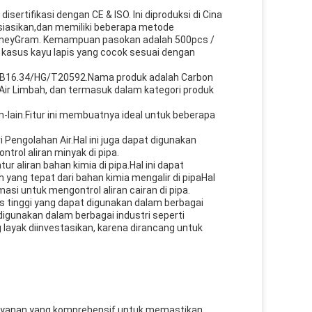
isertifikasi dengan CE & ISO. Ini diproduksi di Cina
iasikan,dan memiliki beberapa metode
an MoneyGram. Kemampuan pasokan adalah 500pcs /
 kasus kayu lapis yang cocok sesuai dengan
ME B16.34/HG/T20592.Nama produk adalah Carbon
ir Limbah, dan termasuk dalam kategori produk
ain-lain.Fitur ini membuatnya ideal untuk beberapa
i Pengolahan Air.Hal ini juga dapat digunakan
ntrol aliran minyak di pipa.
r aliran bahan kimia di pipa.Hal ini dapat
yang tepat dari bahan kimia mengalir di pipaHal
masi untuk mengontrol aliran cairan di pipa.
s tinggi yang dapat digunakan dalam berbagai
igunakan dalam berbagai industri seperti
g layak diinvestasikan, karena dirancang untuk
 Layanan yang komprehensif untuk memastikan