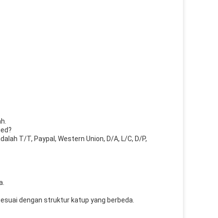
h.
ged?
alah T/T, Paypal, Western Union, D/A, L/C, D/P,
a.
esuai dengan struktur katup yang berbeda.