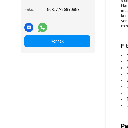
sta
Fla
Faks:
86-577-86890889
ind
kon
yan
min
Kontak
Fit
Pa