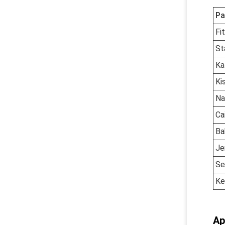
Pa
Fi
St
Ka
Ki
Na
Ca
Ba
Je
Se
Ke
Ap