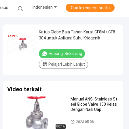
Indonesian
asus
Quote request suatu
Katup Globe Baja Tahan Karat CF8M / CF8
304 untuk Aplikasi Suhu Kriogenik
Hubungi Sekarang
Pelajari Lebih Lanjut
Video terkait
Manual ANSI Stainless St
eel Globe Valve 150 Kelas
Dengan Naik Uap
Globe Valve Stainless Steel
2023-05-08
00:16