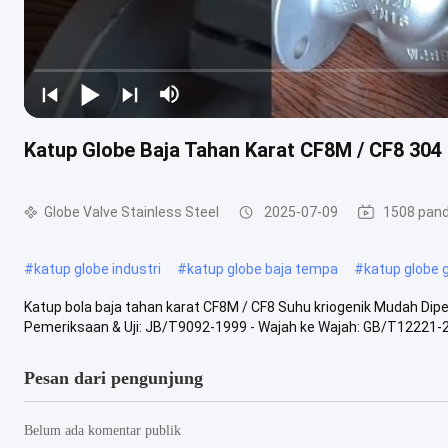
Katup Globe Baja Tahan Karat CF8M / CF8 304 
Globe Valve Stainless Steel
2025-07-09
1508 pan
#
katup globe industri
#
katup globe baja tempa
#
katup globe 
Katup bola baja tahan karat CF8M / CF8 Suhu kriogenik Mudah Dip
Pemeriksaan & Uji: JB/T9092-1999 - Wajah ke Wajah: GB/T12221-200
Pesan dari pengunjung
Belum ada komentar publik