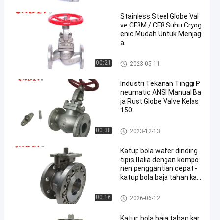
Stainless Steel Globe Val
ve CF8M / CF8 Suhu Cryog
enic Mudah Untuk Menjag
a
Globe Valve Stainless Steel
00:21
2023-05-11
Industri Tekanan Tinggi P
neumatic ANSI Manual Ba
ja Rust Globe Valve Kelas
150
Globe Valve Stainless Steel
00:38
2023-12-13
Katup bola wafer dinding
tipis Italia dengan kompo
nen penggantian cepat -
katup bola baja tahan kar
at
flanged ball valve
00:16
2026-06-12
Katup bola baja tahan kar